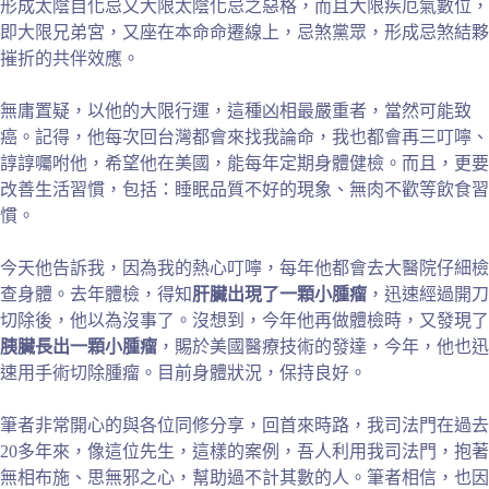
形成太陰自化忌又大限太陰化忌之惡格，而且大限疾厄氣數位，
即大限兄弟宮，又座在本命命遷線上，忌煞黨眾，形成忌煞結夥
摧折的共伴效應。
無庸置疑，以他的大限行運，這種凶相最嚴重者，當然可能致
癌。記得，他每次回台灣都會來找我論命，我也都會再三叮嚀、
諄諄囑咐他，希望他在美國，能每年定期身體健檢。而且，更要
改善生活習慣，包括：睡眠品質不好的現象、無肉不歡等飲食習
慣。
今天他告訴我，因為我的熱心叮嚀，每年他都會去大醫院仔細檢
查身體。去年體檢，得知
肝臟出現了一顆小腫瘤
，迅速經過開刀
切除後，他以為沒事了。沒想到，今年他再做體檢時，又發現了
胰臟長出一顆小腫瘤
，賜於美國醫療技術的發達，今年，他也迅
速用手術切除腫瘤。目前身體狀況，保持良好。
筆者非常開心的與各位同修分享，回首來時路，我司法門在過去
20多年來，像這位先生，這樣的案例，吾人利用我司法門，抱著
無相布施、思無邪之心，幫助過不計其數的人。筆者相信，也因