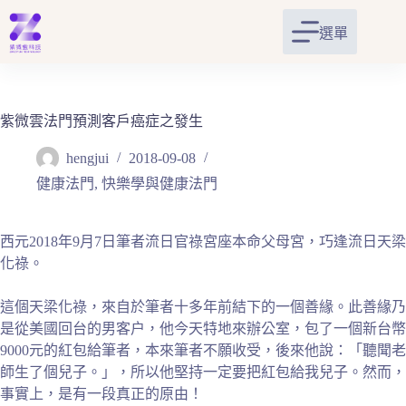
跳
至
選單
主
要
內
容
紫微雲法門預測客戶癌症之發生
hengjui
2018-09-08
健康法門
,
快樂學與健康法門
西元2018年9月7日筆者流日官祿宮座本命父母宮，巧逢流日天梁
化祿。
這個天梁化祿，來自於筆者十多年前結下的一個善緣。此善緣乃
是從美國回台的男客户，他今天特地來辦公室，包了一個新台幣
9000元的紅包給筆者，本來筆者不願收受，後來他說：「聽聞老
師生了個兒子。」，所以他堅持一定要把紅包給我兒子。然而，
事實上，是有一段真正的原由！