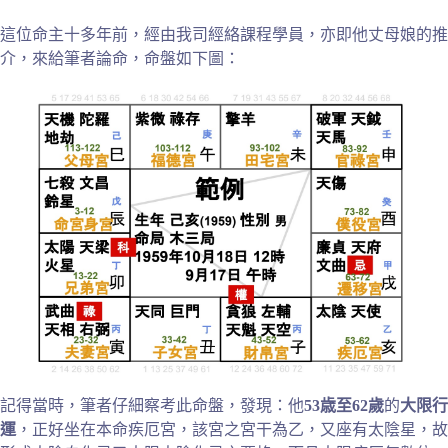
這位命主十多年前，經由我司經絡課程學員，亦即他丈母娘的推
介，來給筆者論命，命盤如下圖：
記得當時，筆者仔細察考此命盤，發現：他
53歳至62歲
的
大限行
運
，正好坐在本命疾厄宮，該宮之宮干為乙，又座有太陰星，故