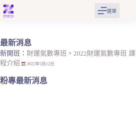
跳
至
選單
主
要
內
容
最新消息
新開班：
財運氣數專班
、
2022財運氣數專班 課
程介紹
2022年5月12日
粉專最新消息