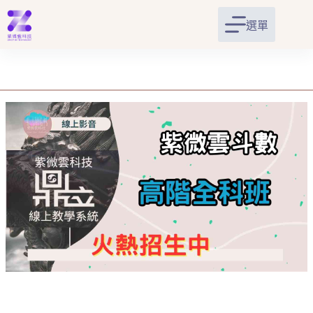
跳
至
選單
主
要
內
容