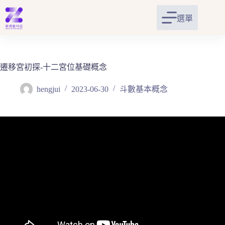
跳
至
選單
主
要
內
容
遷移宮初探-十二宮位基礎概念
hengjui
2023-06-30
斗數基本概念