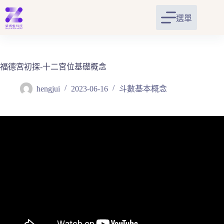
跳
至
選單
主
要
內
容
福德宮初探-十二宮位基礎概念
hengjui
2023-06-16
斗數基本概念