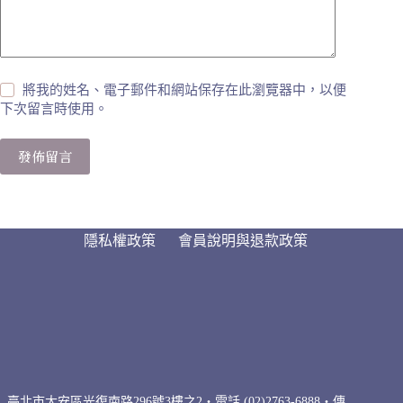
將我的姓名、電子郵件和網站保存在此瀏覽器中，以便
下次留言時使用。
發佈留言
隱私權政策
會員說明與退款政策
臺北市大安區光復南路296號3樓之2・電話 (02)2763-6888・傳