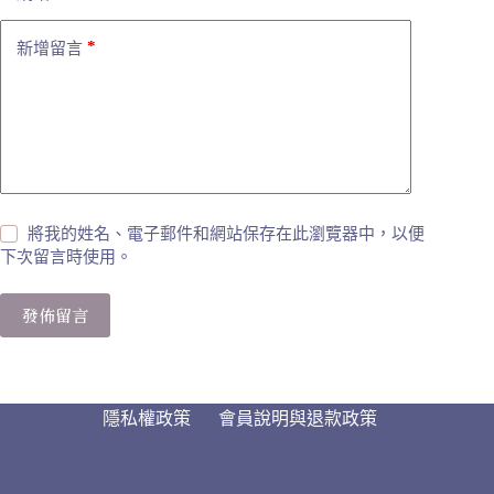
*
新增留言
將我的姓名、電子郵件和網站保存在此瀏覽器中，以便
下次留言時使用。
發佈留言
隱私權政策
會員說明與退款政策