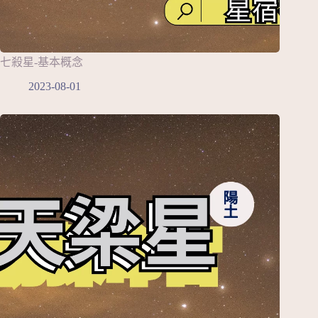
七殺星-基本概念
2023-08-01