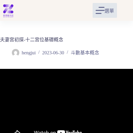
跳
至
選單
主
要
內
容
夫妻宮初探-十二宮位基礎概念
hengjui
2023-06-30
斗數基本概念