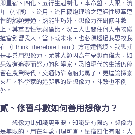
即星宿、四化、五行生剋制化，本命盤、大限、流
年（小限）、流月、流日鞭炮理論之連續性與牽連
性的觸類旁通、熟能生巧外，想像力在研修斗數
上，其重要性無與倫比。況且人世間任何人事物碰
撞會影響我人，當下或未來，也必須透過我思故我
在（I think ,therefore I am.）方可達悟境。我思就
是要善用想像力，尤其人類因為有夢想而偉大，如
果沒有追夢而努力的科學家，恐怕現代的生活仍停
留在農業時代，交通仍靠南船北馬了，更遑論探索
火星，科學家的追夢靠的是想像力，斗數也不例
外。
貳、修習斗數如何善用想像力？
想像力比知識更重要，知識是有限的，想像力
是無限的，用在斗數同理可言，星宿四化有限，人