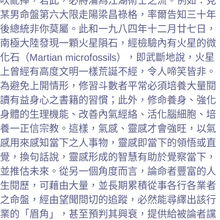
吹亂捧，若此，必將淪為江湖術士之流。例如：見
某男命盤第六大限走陽梁昌祿格，率爾告知三十年
後總統非你莫屬。此和一九八四年十二月廿七日，
南極大陸發現一顆火星隕石，經檢驗內有火星的微
化石（Martian microfossils），即武斷地說，火星
上曾經有高度文明一樣荒誕不經，令人啼笑皆非。
為避免上開情形，修習斗數者平常必須培養大量閱
讀有益身心之書籍的習慣；此外，修命養身、強化
身體的生理機能、改善內氣經絡、活化腦細胞、培
養一正信宗教。這樣，氣感、靈感才會強旺，以氣
感用來感知當下之人事物，靈感即當下的領悟或直
覺，換句話說，靈感形成的智慧有助於覺察當下，
並推估未來。從另一個角度而言，論命者豐富的人
生閱歷，可藉由大量，並長期累積從事各行各業者
之命盤，經由望聞問切的追蹤，必然能尋繹出該行
業的「眉角」，甚至預判其興衰，提供給被論者讜