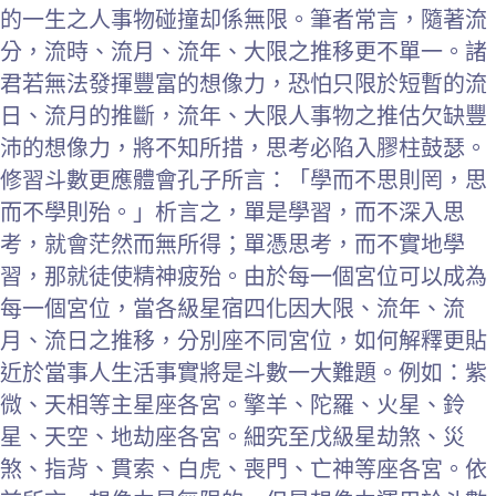
的一生之人事物碰撞却係無限。筆者常言，隨著流
分，流時、流月、流年、大限之推移更不單一。諸
君若無法發揮豐富的想像力，恐怕只限於短暫的流
日、流月的推斷，流年、大限人事物之推估欠缺豐
沛的想像力，將不知所措，思考必陷入膠柱鼓瑟。
修習斗數更應體會孔子所言：「學而不思則罔，思
而不學則殆。」析言之，單是學習，而不深入思
考，就會茫然而無所得；單憑思考，而不實地學
習，那就徒使精神疲殆。由於每一個宮位可以成為
每一個宮位，當各級星宿四化因大限、流年、流
月、流日之推移，分別座不同宮位，如何解釋更貼
近於當事人生活事實將是斗數一大難題。例如：紫
微、天相等主星座各宮。擎羊、陀羅、火星、鈴
星、天空、地劫座各宮。細究至戊級星劫煞、災
煞、指背、貫索、白虎、喪門、亡神等座各宮。依