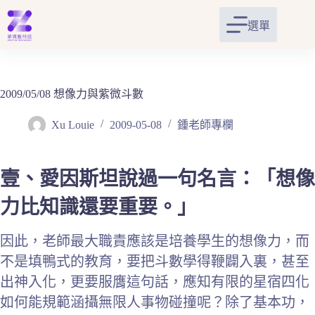
跳
至
選單
主
要
內
容
2009/05/08 想像力與紫微斗數
Xu Louie
2009-05-08
鍾老師專欄
壹、愛因斯坦說過一句名言：「想像
力比知識還要重要。」
因此，老師最大職責應該是培養學生的想像力，而
不是填鴨式的教育，要把斗數學得鞭闢入裏，甚至
出神入化，更要服膺這句話，應知有限的星宿四化
如何能規範涵攝無限人事物碰撞呢？除了基本功，