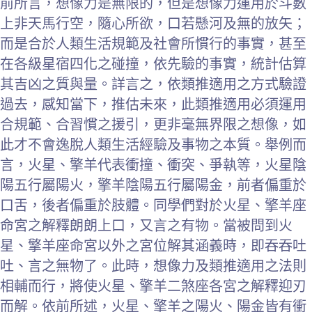
前所言，想像力是無限的，但是想像力運用於斗數
上非天馬行空，隨心所欲，口若懸河及無的放矢；
而是合於人類生活規範及社會所慣行的事實，甚至
在各級星宿四化之碰撞，依先驗的事實，統計估算
其吉凶之質與量。詳言之，依類推適用之方式驗證
過去，感知當下，推估未來，此類推適用必須運用
合規範、合習慣之援引，更非毫無界限之想像，如
此才不會逸脫人類生活經驗及事物之本質。舉例而
言，火星、擎羊代表衝撞、衝突、爭執等，火星陰
陽五行屬陽火，擎羊陰陽五行屬陽金，前者偏重於
口舌，後者偏重於肢體。同學們對於火星、擎羊座
命宮之解釋朗朗上口，又言之有物。當被問到火
星、擎羊座命宮以外之宮位解其涵義時，即吞吞吐
吐、言之無物了。此時，想像力及類推適用之法則
相輔而行，將使火星、擎羊二煞座各宮之解釋迎刃
而解。依前所述，火星、擎羊之陽火、陽金皆有衝