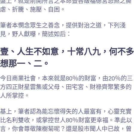
盤上，就是前開所言之本命暨各級福德宮忌煞之撕
虐、折騰、施壓、自困。
筆者本憫念眾生之善念，提供對治之道，下列淺
見，野人獻曝，簡述如后：
壹、人生不如意，十常八九，何不多
想那一、二。
今日商業社會，本來就是80％的財富，由20％的三
方四正財星雲集或父母、田宅宮、財祿齊聚繁多的
人所掌控。
基上，筆者認為能忘懷得失的人最富有，心靈充實
比名利雙收，或掌控世人80％財富更幸福。準此以
言，你會尊敬陳樹菊呢？還是股市聞人中已故，曾