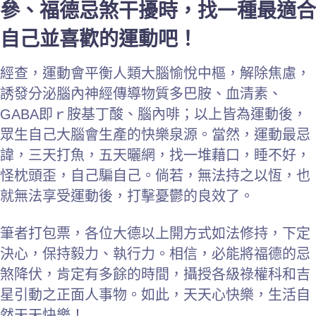
參、福德忌煞干擾時，找一種最適合
自己並喜歡的運動吧！
經查，運動會平衡人類大腦愉悅中樞，解除焦慮，
誘發分泌腦內神經傳導物質多巴胺、血清素、
GABA即ｒ胺基丁酸、腦內啡；以上皆為運動後，
眾生自己大腦會生產的快樂泉源。當然，運動最忌
諱，三天打魚，五天曬網，找一堆藉口，睡不好，
怪枕頭歪，自己騙自己。倘若，無法持之以恆，也
就無法享受運動後，打擊憂鬱的良效了。
筆者打包票，各位大德以上開方式如法修持，下定
決心，保持毅力、執行力。相信，必能將福德的忌
煞降伏，肯定有多餘的時間，攝授各級祿權科和吉
星引動之正面人事物。如此，天天心快樂，生活自
然天天快樂！