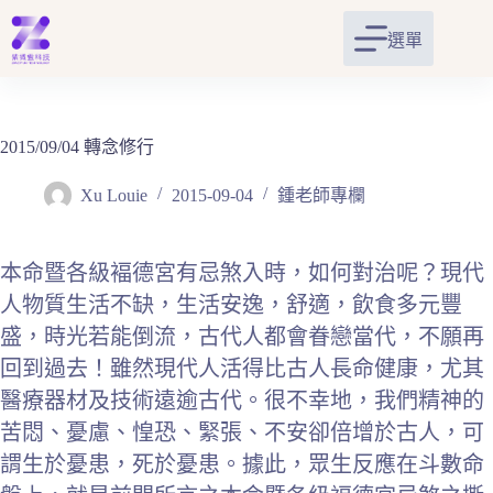
跳
至
選單
主
要
內
容
2015/09/04 轉念修行
Xu Louie
2015-09-04
鍾老師專欄
本命暨各級褔德宮有忌煞入時，如何對治呢？現代
人物質生活不缺，生活安逸，舒適，飲食多元豐
盛，時光若能倒流，古代人都會眷戀當代，不願再
回到過去！雖然現代人活得比古人長命健康，尤其
醫療器材及技術遠逾古代。很不幸地，我們精神的
苦悶、憂慮、惶恐、緊張、不安卻倍增於古人，可
謂生於憂患，死於憂患。據此，眾生反應在斗數命