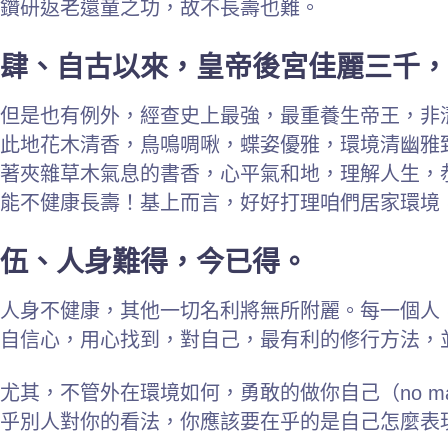
鑽研返老還童之功，故不長壽也難。
肆、自古以來，皇帝後宮佳麗三千，
但是也有例外，經查史上最強，最重養生帝王，非
此地花木清香，鳥鳴啁啾，蝶姿優雅，環境清幽雅
著夾雜草木氣息的書香，心平氣和地，理解人生，
能不健康長壽！基上而言，好好打理咱們居家環境
伍、人身難得，今已得。
人身不健康，其他一切名利將無所附麗。每一個人
自信心，用心找到，對自己，最有利的修行方法，
尤其，不管外在環境如何，勇敢的做你自己（no matter 
乎別人對你的看法，你應該要在乎的是自己怎麼表現（you should n