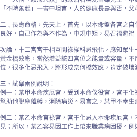
「不時奮起」一書中坦言，人的健康長壽與否，父
二﹑長壽命格，先天上，首先，以本命盤各宮之自
良好，自己作為與不作為，中規中矩，易召福避禍
次論，十二宮宮干相互間祿權科忌飛化，應知眾生
黃金橋效應，當然增益該四宮位之能量或容量，不
位，很多化忌飛入，將形成奈何橋效應，肯定破壞
三、試舉兩例說明：
例一：某甲本命疾厄宮，受到本命僕役宮，宮干化
幫助他脫塵離縛，消除病災。易言之，某甲不幸生
例二：某乙本命官祿宮，宮干化忌入本命疾厄宮，
見；所以，某乙容易因工作上帶來職業病困擾。例