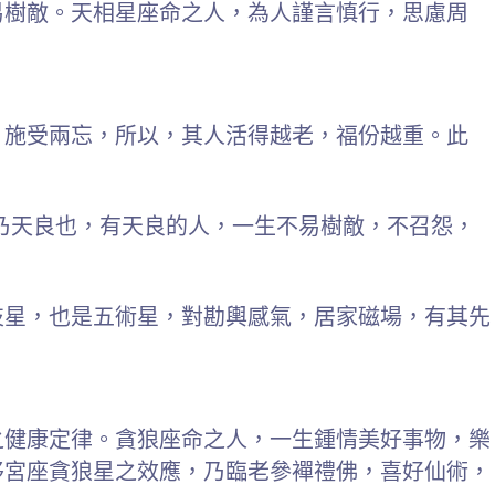
易樹敵。天相星座命之人，為人謹言慎行，思慮周
，施受兩忘，所以，其人活得越老，福份越重。此
乃天良也，有天良的人，一生不易樹敵，不召怨，
技星，也是五術星，對勘輿感氣，居家磁場，有其先
之健康定律。貪狼座命之人，一生鍾情美好事物，樂
移宮座貪狼星之效應，乃臨老參襌禮佛，喜好仙術，