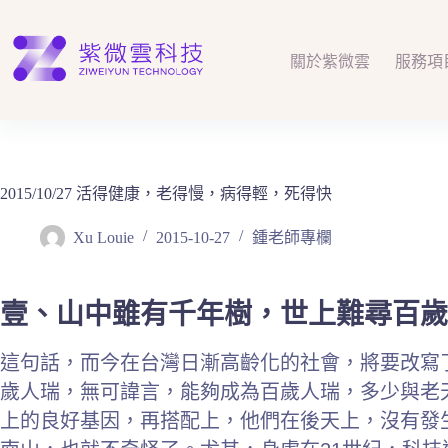
跳
至
主
關於紫微雲
服務項
要
內
容
2015/10/27 活得健康，老得慢，病得輕，死得快
Xu Louie
2015-10-27
鍾老師專欄
壹、山中雖有千年樹，世上難尋百歲
這句話，而今在台灣日漸高齡化的社會，將要改寫
歲人瑞，無可諱言，能夠成為百歲人瑞，多少與老
上的良好基因，再搭配上，他們在後天上，沒有發