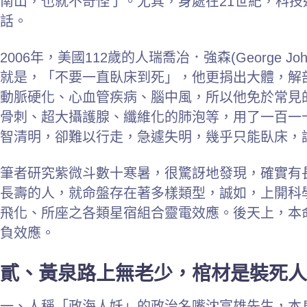
南山，也就不奇怪了。尤其，身處在21世紀，科
話。
2006年，美國112歲的人瑞喬冶．強森(George 
就是，「不要一直臥床到死」，他更捐出大體，解
動脈硬化、心血管疾病、腦中風，所以他免於常見
骨刺、超大攝護腺、纖維化的肺泡等，用了一百一
智清明，卻難以行走，急遽失明，幾乎只能臥床，
筆者研究紫微斗數十寒暑，很驚訝地發現，確實有
長壽的人，就命盤存在著多樣類型，誠如，上開科
飛化、所座之各類星宿組合靈電效應。後天上，本
負效應。
貳、黃泉路上無老少，棺材是裝死人
一、人稱「政海人妖」的政治名嘴沈富雄先生，本