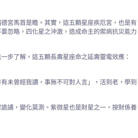
福德宮馬首是瞻。其實，這五顆星座疾厄宮，也是有
不要忽略，四化星之沖激，造成命主的禦病抗災能力
進一步了解，這五顆長壽星座命之延壽靈電效應：
書有未曾經我讀，事無不可對人言」，活到老，學到
雲詭譎，變化莫測。紫微星也是財星之一，按財係養