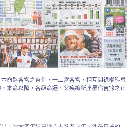
，本命盤各宮之自化，十二宮各宮，相互間祿權科忌
應，本命以降，各級命遷、父疾線所座星宿吉煞之正
不出，沈大老年紀已近八十耄耋之年，他在自撰的