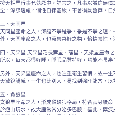
按天相星行事允執厥中，詳言之，凡事以誠信無價
全，深謀遠慮。個性自律甚嚴，不會衝動魯莽，自
三、天同星
天同星座命之人，深諳不爭是爭，爭是不爭之理。
外，天同座命之人，也蒐集喜好之物，怡情養性，
四、天梁星 天梁星乃長壽星、蔭星，天梁星座命
所以，每天都很好睡，睡眠品質特好，焉能不長壽
另外，天梁星座命之人，也注重衛生習慣，故一生
天敏銳觸感，一生也比別人，易找到強旺龍穴，以
五、貪狼星
貪狼星座命之人，形成殺破狼格局，符合養身續命
於遊山玩水，故大腦常常分泌多巴胺，基此，禦疾