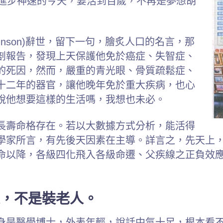
技進步神速的今天，要活到百歲，不再是夢想胡
Johnson)辭世，留下一句，膾炙人口的名言，那
剖報告，發現上天保護他免於癌症、失智症、
的死因，然而，嚴重的青光眼、骨質疏鬆症、
十二年的器官，讓他晚年免於重大疾病，也心
說他想要這樣的生活嗎，我想也未必。
長壽命格存在。若以大數據方式分析，能活得
學家所言，有先後天因素在主導。詳言之，先天上
命以降，各級四化飛入各級命遷、父疾線之正負效
，不是裝老人。
身是醫學博士，外表年輕，說話中氣十足，根本看