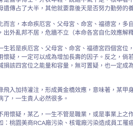
母遺傳占了大半，其他就要靠後天是否努力勤勞的
化而言，本命疾厄宮、父母宮、命宮、福德宮，多
，出外亂邦不居，危牆不立（本命各宮自化效應解
一生若是疾厄宮、父母宮、命宮、福德宮四個宮位
用懷疑，一定可以成為增加長壽的因子。反之，倘
減損該四宮位之能量和容量，無可置疑，也一定成
祿飛入加持灌注，形成黃金橋效應，意味著，某甲
病了，一生貴人必然很多。
不用懷疑，某乙，一生不管是職業，或是事業上之
如：桃園美商RCA廠污染、核電廠污染造成員工罹