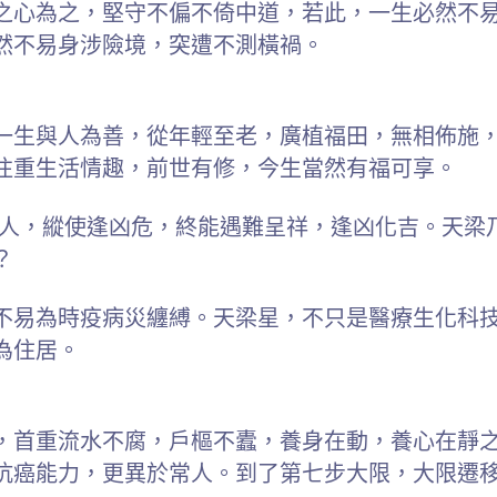
之心為之，堅守不偏不倚中道，若此，一生必然不
然不易身涉險境，突遭不測橫禍。
一生與人為善，從年輕至老，廣植福田，無相佈施
注重生活情趣，前世有修，今生當然有福可享。
之人，縱使逢凶危，終能遇難呈祥，逢凶化吉。天梁
？
不易為時疫病災纏縛。天梁星，不只是醫療生化科
為住居。
，首重流水不腐，戶樞不蠹，養身在動，養心在靜
抗癌能力，更異於常人。到了第七步大限，大限遷