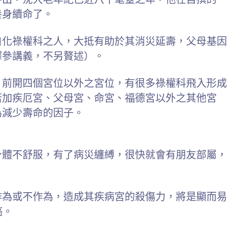
養身續命了。
自化祿權科之人，大抵有助於其消災延壽，父母基因
釋參講義，不另贅述）。
，前開四個宮位以外之宮位，有很多祿權科飛入形成
若加疾厄宮、父母宮、命宮、福德宮以外之其他宮
為減少壽命的因子。
身體不舒服，有了病災纏縛，很快就會有朋友部屬，
作為或不作為，造成其疾病宮的殺傷力，將是顯而易
癌。