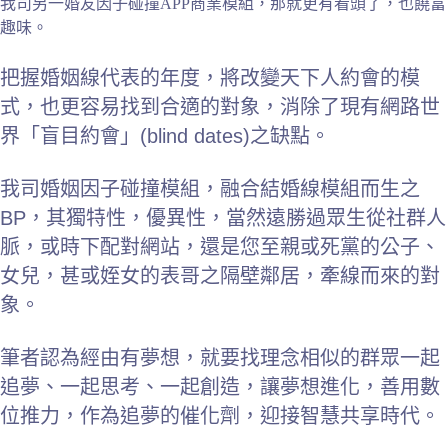
我司另一婚友因子碰撞APP商業模組，那就更有看頭了，也饒富
趣味。
把握婚姻線代表的年度，將改變天下人約會的模
式，也更容易找到合適的對象，消除了現有網路世
界「盲目約會」(blind dates)之缺點。
我司婚姻因子碰撞模組，融合結婚線模組而生之
BP，其獨特性，優異性，當然遠勝過眾生從社群人
脈，或時下配對網站，還是您至親或死黨的公子、
女兒，甚或姪女的表哥之隔壁鄰居，牽線而來的對
象。
筆者認為經由有夢想，就要找理念相似的群眾一起
追夢、一起思考、一起創造，讓夢想進化，善用數
位推力，作為追夢的催化劑，迎接智慧共享時代。