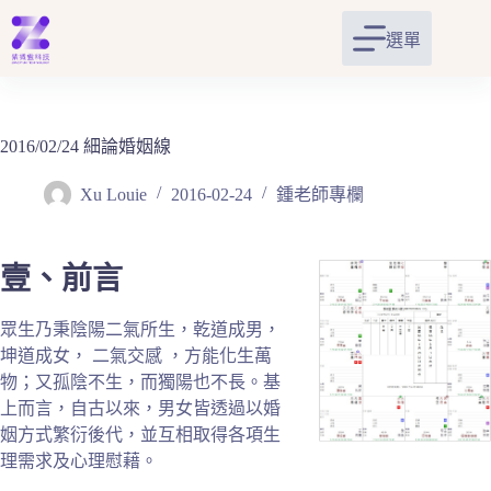
跳
至
選單
主
要
內
容
2016/02/24 細論婚姻線
Xu Louie
2016-02-24
鍾老師專欄
壹、前言
眾生乃秉陰陽二氣所生，乾道成男，
坤道成女， 二氣交感 ，方能化生萬
物；又孤陰不生，而獨陽也不長。基
上而言，自古以來，男女皆透過以婚
姻方式繁衍後代，並互相取得各項生
理需求及心理慰藉。