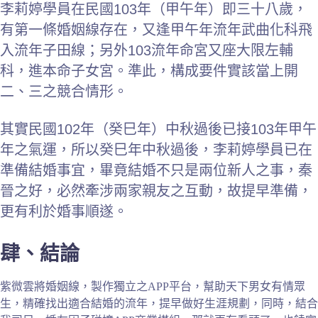
李莉婷學員在民國103年（甲午年）即三十八歲，
有第一條婚姻線存在，又逢甲午年流年武曲化科飛
入流年子田線；另外103流年命宮又座大限左輔
科，進本命子女宮。準此，構成要件實該當上開
二、三之競合情形。
其實民國102年（癸巳年）中秋過後已接103年甲午
年之氣運，所以癸巳年中秋過後，李莉婷學員已在
準備結婚事宜，畢竟結婚不只是兩位新人之事，秦
晉之好，必然牽涉兩家親友之互動，故提早準備，
更有利於婚事順遂。
肆、結論
紫微雲將婚姻線，製作獨立之APP平台，幫助天下男女有情眾
生，精確找出適合結婚的流年，提早做好生涯規劃，同時，結合