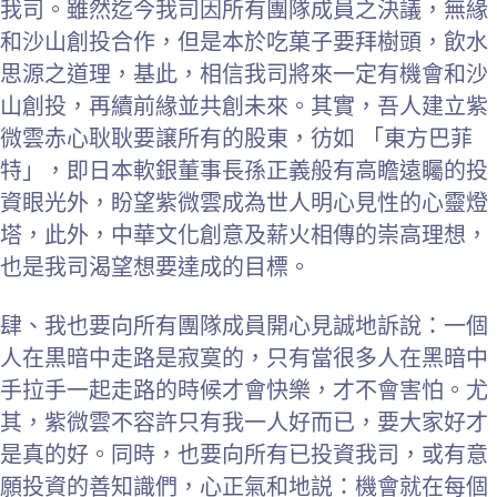
我司。雖然迄今我司因所有團隊成員之決議，無緣
和沙山創投合作，但是本於吃菓子要拜樹頭，飲水
思源之道理，基此，相信我司將來一定有機會和沙
山創投，再續前緣並共創未來。其實，吾人建立紫
微雲赤心耿耿要譲所有的股東，彷如 「東方巴菲
特」，即日本軟銀董事長孫正義般有高瞻遠矚的投
資眼光外，盼望紫微雲成為世人明心見性的心靈燈
塔，此外，中華文化創意及薪火相傳的崇高理想，
也是我司渴望想要達成的目標。
肆、我也要向所有團隊成員開心見誠地訴說：一個
人在黒暗中走路是寂寞的，只有當很多人在黑暗中
手拉手一起走路的時候才會快樂，才不會害怕。尤
其，紫微雲不容許只有我一人好而已，要大家好才
是真的好。同時，也要向所有已投資我司，或有意
願投資的善知識們，心正氣和地説：機會就在每個