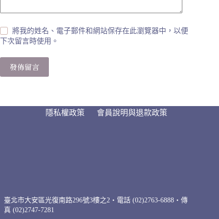
將我的姓名、電子郵件和網站保存在此瀏覽器中，以便
下次留言時使用。
發佈留言
隱私權政策
會員說明與退款政策
臺北市大安區光復南路296號3樓之2・電話 (02)2763-6888・傳
真 (02)2747-7281