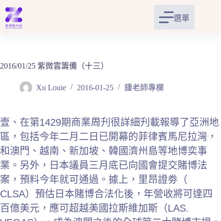
跳
至
選單
主
要
內
容
2016/01/25 紫微雲籌備（十三）
Xu Louie
2016-01-25
鍾老師專欄
壹、在第1429期商業周刋很詳細刋載報導了亞洲地
區，包括今年二月二日已開幕的菲律賓馬尼拉灣，
和澳門、越南、新加坡、韓國濟州島等地博奕事
業。另外，日本議員三月底已向國會提交賭博法
案，預料今年就可通過。據上，里昂證劵（
CLSA）預估日本賭博合法化後，年營收將可達四
百億美元，應可超越美國拉斯維加斯（LAS.