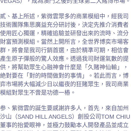
VEGAS），成為澳門之後的全球第二大賭博市場。
貳、基上所述，紫微雲眾多的商業模組中，經我司
技術團隊集思廣益充分研討後，決定先推介消費者
使用匠心獨運，精確追驗並研發出來的流時、流分
財富預測模組。當然上開所言，全世界博奕市場客
群，將會是我司行銷首選，由於精準可期，相信會
產生原子彈般的驚人效應。透過我司財運氣數的提
供，將幫助眾生心融神會什麼是「久賭神仙輸」，
絶對要在「對的時間做對的事情」。若此而言，博
弈市場將大幅減少日以繼夜的狂賭眾生，我司商業
模組對眾生不啻是功德一樁。
参、紫微雲的誕生要感謝許多人，首先，來自加州
沙山（SAND HILL ANGELS）創投公司TOM CHIU
董事的抬愛眼神，並極力鼓勵本人開發產品並成立