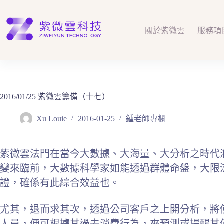
跳
至
主
關於紫微雲
服務項
要
內
容
2016/01/25 紫微雲籌備（十七）
Xu Louie
2016-01-25
鍾老師專欄
紫微雲法門在當今大數據、大海量、大分析之時代
變來臨前，大數據科學家如能透過群體命盤，大限
證，確係有此綜合效益也。
尤其，退而求其次，透過公司客戶之上開分析，將
人員，便可根據其過去消費行為，來預測或提醒其