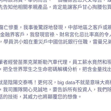
先告知他相關孝親產品，肯定能譲客戶甘心掏腰包
，傷亡慘重，我事後驚訝地發現，中部地區之客戶或
盤之金融界客戶，我發現官祿、財帛宮化忌比率高的
知，學員洪小姐在重災戶中國信託銀行任職，雷曼兄
筆者經營苗栗克萊斯勒汽車代理，員工薪水竟然和
，把全世界眾生之生命密碼解構分析，把含金量找
是陰陽交泰嗎！更何况，big data不就是意味
，我司團隊開心見誠地，要告訴所有投資人，我們
活的技術，其威力也將顛覆您的想像。