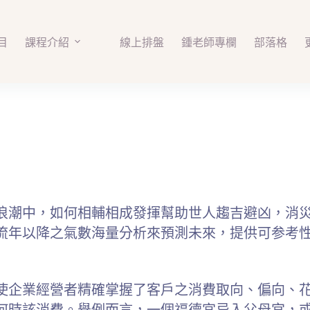
目
課程介紹
線上排盤
鍾老師專欄
部落格
浪潮中，如何相輔相成發揮幫助世人趨吉避凶，消
流年以降之氣數海量分析來預測未來，提供可参考性
使企業經營者精確掌握了客戶之消費取向、偏向、
何時該消費。舉例而言，一個福德宮忌入父母宫，