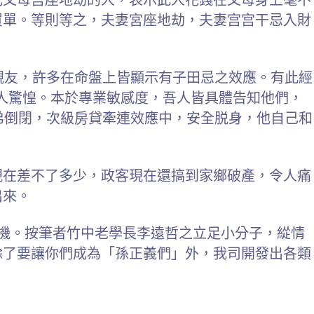
買單。等則等之，夫妻宮座地劫，夫妻宫宫干忌入財
親友，許多在命盤上皆顯示有子田忌之效應。有此經
令人驚惶。本於專業敏感度，吾人皆具體告知他們，
弟倒閉，次級房貸牽連效應中，安全脱身，他自己和
現在差不了多少，政客現在還搞到家鄉破產，令人痛
出來。
大商機。按筆者竹中老學長李遠哲之立足小分子，緃情
除了要讓你們成為「孫正義們」外，我司開發出各類