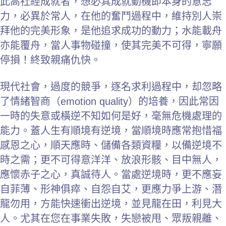
此高社經成就者，想必其成就動機即本身的意志
力，必異於常人，在他的奮鬥過程中，維持別人崇
拜他的完美形象，是他追求成功的動力；水能載舟
亦能覆舟，當人事物碰撞，使其完美不可得，寧願
停損！終致親痛仇快。
現代社會，過度的競爭，逐名求利過程中，却忽略
了情緒智商（emotion quality）的培養，因此常因
一時的失意或橫逆不知如何是好，毫無危機處理的
能力。蓋人生有順境有逆境，當順境時應常抱惜福
感恩之心，順天應時、儲備各類資糧，以備逆境不
時之需；更不可得意洋洋、放浪形骸、目中無人，
應懷赤子之心，真誠待人。當處逆境時，更不應妄
自菲薄、形神俱瘁、自怨自艾，更應力爭上游、潛
龍勿用，方能快速衝出逆境，並見龍在田，利見大
人。尤其在您在事業失敗，失戀被甩、眾叛親離、