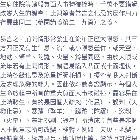
生病住院等諸般負面人事物碰撞時，千萬不要錯過
改變人生的機會；此與筆者常言之化忌的反作用力
存異曲同工（參閱講義第二一九頁）之義。
易言之，前開情形常發生在流年正座大限忌，其三
方四正又有生年忌、流年或小限忌疊併，或天空、
地劫、擎羊、陀羅、火星、鈴星同座，由於大限或
流年若有上開情形，機體易陷入八面或十面埋伏，
此時各級化忌及煞星折騰耗損、干擾牽制我人判斷
及處理危機的能力。因此依斗數實證顯示，每個人
生命旅程中所有的重大負面人事物碰撞，最容易在
此時發生，有的是因個人疏忽（化忌）、誤判（天
機化忌）、暴躁（擎羊）、蹉跎（陀羅）、激烈
（火星）、龜毛挑剔（鈴星）所造成；有些是非個
人主觀意志所可改變、移轉，例如：天災、地變、
飛航意外、經濟風暴、地球暖化等，當然也可說是