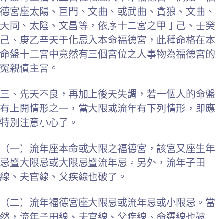
德宮座太陽、巨門、文曲、或武曲、貪狼、文曲、
天同、太陰、文昌等，依序十二宮之甲丁己、壬癸
己、庚乙辛天干化忌入本命福德宮，此種命格在本
命盤十二宮中竟然有三個宮位之人事物為福德宮的
冤親債主宮。
三、先天不良，再加上後天失調，若一個人的命盤
有上開情形之一，當大限或流年有下列情形，即應
特別注意小心了。
（一）流年座本命或大限之福德宮，該宮又座生年
忌暨大限忌或大限忌暨流年忌。另外，流年子田
線、夫官線、父疾線也破了。
（二）流年福德宮座大限忌或流年忌或小限忌。當
然，流年子田線、夫官線、父疾線、命遷線也破