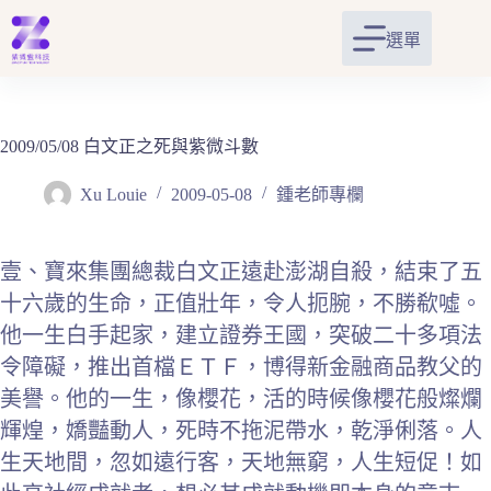
跳
至
選單
主
要
內
容
2009/05/08 白文正之死與紫微斗數
Xu Louie
2009-05-08
鍾老師專欄
壹、寶來集團總裁白文正遠赴澎湖自殺，結束了五
十六歲的生命，正值壯年，令人扼腕，不勝欷噓。
他一生白手起家，建立證券王國，突破二十多項法
令障礙，推出首檔ＥＴＦ，博得新金融商品教父的
美譽。他的一生，像櫻花，活的時候像櫻花般燦爛
輝煌，嬌豔動人，死時不拖泥帶水，乾淨俐落。人
生天地間，忽如遠行客，天地無窮，人生短促！如