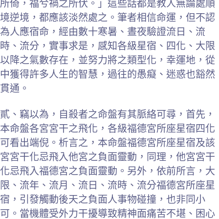
所倚，福兮禍之所伏。」這些話都是教人無論處順
境逆境，都應該淡然處之。筆者相信命運，但不認
為人應宿命，經由數十寒暑、晝夜驗證流日、流
時、流分，實事求是，感知各級星宿、四化、大限
以降之氣數存在，並努力將之類型化，幸運地，從
中獲得許多人生的智慧，過往的愚癡、迷惑也豁然
貫通。
貳、竊以為，自殺者之命盤有其脈絡可尋，首先，
本命盤各宮宮干之飛化，各級福德宮所座星宿四化
可看出端倪。析言之，本命盤福德宮所座星宿及該
宮宮干化忌飛入他宮之負面靈動，同理，他宮宮干
化忌飛入福德宮之負面靈動。另外，依前所言，大
限、流年、流月、流日、流時、流分福德宮所座星
宿，引發觸動後天之負面人事物碰撞，也非同小
可。當機體受外力干擾導致精神面痛苦不堪、困心