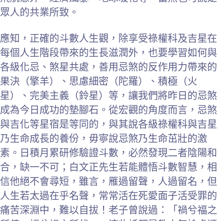
眾人的共業所致。
應知，正確的斗數人生觀，除享受祿權科及吉星在
每個人生階段帶來的生長滋潤外，也要學習如何與
各級化忌、煞星共處，善用忌煞的反作用力帶來的
果決（擎羊）、思慮細密（陀羅）、積極（火
星）、完美主義（鈴星）等，讓我們將昨日的忌煞
成為今日成功的墊腳石。從宏觀的角度而言，忌煞
與吉化等星宿是等同的，與其說各級祿權科與吉星
乃生命成長的養份，毋寧說忌煞乃生命茁壯的激
素。日積月累研修驗證斗數，必然發現二者陰陽和
合，缺一不可；白文正先生若能體悟斗數智慧，相
信他絕不會尋短，雖言，雁過留聲，人過留名，但
人生若太過在乎名聲，常常活在死愛面子活受罪的
痛苦深淵中，難以自拔！老子曾說過：「禍兮福之