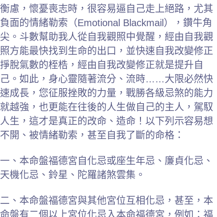
衡慮，懷憂喪志時，很容易逼自己走上絕路，尤其
負面的情緒勒索（Emotional Blackmail），鑽牛角
尖。斗數幫助我人從自我觀照中覺醒，經由自我觀
照方能最快找到生命的出口，並快速自我改變修正
掙脫氣數的桎梏，經由自我改變修正就是提升自
己。如此，身心靈隨著流分、流時……大限必然快
速成長，您征服挫敗的力量，戰勝各級忌煞的能力
就越強，也更能在往後的人生做自己的主人，駕馭
人生，這才是真正的改命、造命！以下列示容易想
不開、被情緒勒索，甚至自我了斷的命格：
一、本命盤福德宮自化忌或座生年忌、廉貞化忌、
天機化忌、鈴星、陀羅諸煞雲集。
二、本命盤福德宮與其他宮位互相化忌，甚至，本
命盤有二個以上宮位化忌入本命福德宮，例如：福