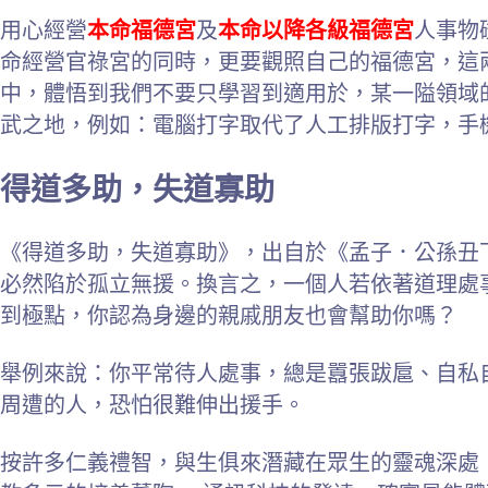
用心經營
本命福德宮
及
本命以降各級福德宮
人事物
命經營官祿宮的同時，更要觀照自己的福德宮，這
中，體悟到我們不要只學習到適用於，某一隘領域
武之地，例如：電腦打字取代了人工排版打字，手
得道多助，失道寡助
《得道多助，失道寡助》，出自於《孟子．公孫丑
必然陷於孤立無援。換言之，一個人若依著道理處
到極點，你認為身邊的親戚朋友也會幫助你嗎？
舉例來說：你平常待人處事，總是囂張跋扈、自私
周遭的人，恐怕很難伸出援手。
按許多仁義禮智，與生俱來潛藏在眾生的靈魂深處