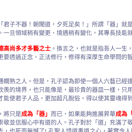
「君子不器！朝聞道，夕死足矣！」所謂「器」就
。
一旦領域稍有變更、境遇稍有變化，其專長技能
德高尚多才多藝之士
。換言之，也就是指吾人一生
更要透過正念、正法修行，修得有深厚生命學問的
通嫺熟之人。但是，孔子認為即使一個人六藝已經
欽羨的境界，也只能像是，最珍貴的器皿一樣，只
才能使君子人品，更加超凡脫俗，得以使其靈魂得
，將只是
成為「器」
而已，如果能夠進展昇華
成為
崇敬並信服心中有道的人。孔子對於「道」充滿了
，也死而無憾了! 孔聖人惜道重道之心，著實令人