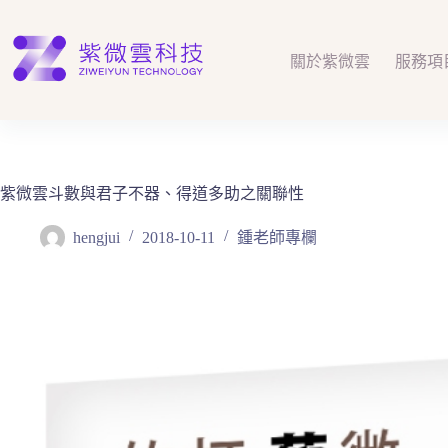
跳
至
主
關於紫微雲
服務項
要
內
容
紫微雲斗數與君子不器、得道多助之關聯性
hengjui
2018-10-11
鍾老師專欄