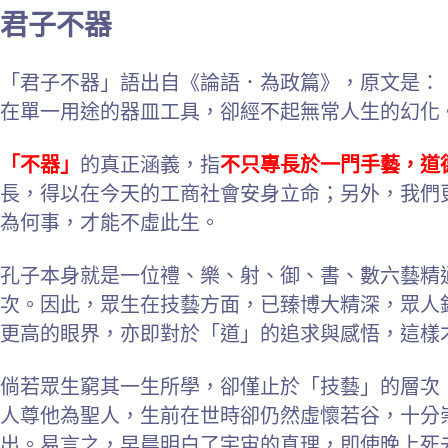
君子不器
「君子不器」語出自《論語．為政篇》，原文是：
在單一用途的器皿工具，卻經不起無常人生的幻化
「不器」
的真正涵義，指
不只專長於一門手藝，道
長，得以在今天的工商社會安身立命；另外，我們
為何事，才能不虛此生。
孔子本身就是一位禮、樂、射、御、書、數六藝精
次。因此，眾生在技藝方面，已臻博大精深，眾人
更高的眼界，亦即對於「道」的追求與感悟，這樣
倘若眾生窮其一生所學，卻僅止於「技藝」的層次
人尊他為聖人，生前在世時卻仍然虛懷若谷，十分
出。易言之，早晨明白了宇宙的真理，即使晚上死去