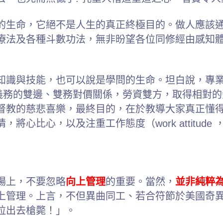
的生命，它絕不是人生的真正終極目的。做人應該
療法及各種斗數功法，無非昐望各位同修經由感知
知識與技能，也可以說是學問的生命。坦白說，專
上，經由權利義務的雙邊、雙務對價關係，勞資雙方，取得
督教的慈悲喜樂，最終目的，在於教導大家真正懂
比心，以及注重工作態度（work attitude ，m
場上，不要忽略
向上管理
的重要。當然，
並非純粹
上管理。上言，不但異曲同工、若合符節於美國奇
拉出去槍斃！」。