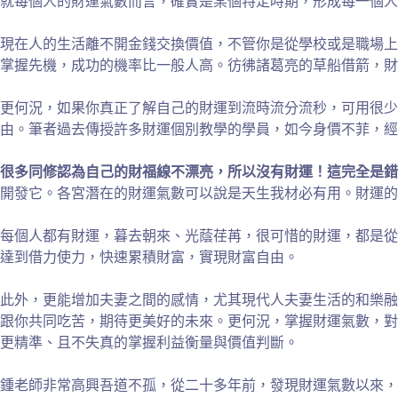
就每個人的財運氣數而言，確實是某個特定時期，形成每一個人
現在人的生活離不開金錢交換價值，不管你是從學校或是職場上
掌握先機，成功的機率比一般人高。彷彿諸葛亮的草船借箭，財
更何況，如果你真正了解自己的財運到流時流分流秒，可用很
由。筆者過去傳授許多財運個別教學的學員，如今身價不菲，經
很多同修認為自己的財福線不漂亮，所以沒有財運！這完全是錯
開發它。各宮潛在的財運氣數可以說是天生我材必有用。財運的
每個人都有財運，暮去朝來、光蔭荏苒，很可惜的財運，都是從
達到借力使力，快速累積財富，實現財富自由。
此外，更能增加夫妻之間的感情，尤其現代人夫妻生活的和樂融
跟你共同吃苦，期待更美好的未來。更何況，掌握財運氣數，對
更精準、且不失真的掌握利益衡量與價值判斷。
鍾老師非常高興吾道不孤，從二十多年前，發現財運氣數以來，