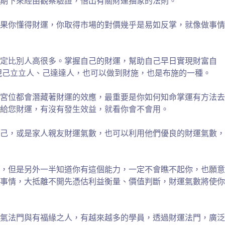
期下來經由觀察驗證，悟出有關財運抽象的法則。
果你懂得財運，你取得市場的對價幾乎是易如反掌，就像做事情
一定比別人高很多。掌握自己的財運，幫助自己早日實現財富自
現己立立人、己達達人，也可以做到財施，也是布施的一種。
宮位都會潛藏著財運的效應，最重要是你如何知命掌運有方法去
給您財運，有沒有發生效益，就看你會不會用。
己，或是家人親友財運氣數，也可以利用他們優良的財運氣數，
，但是另外一半知道你有這個能力，一定不會瞧不起你，也願意
事情，大抵離不開先憑估利益衡量、價值判斷，財運氣數將使你
氣法門與有福緣之人，有越來越多的學員，透過財運法門，廣泛