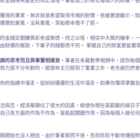
對金錢得失變更的特定情境。筆者致力於研究每個人的財運，長
獲得的專業，無非就是希望取得市場的對價，依據實證顯示，如
運猶如東風，沒有東風，草船根本借不了箭。
少的金錢定期購買彩劵或樂透，持之以恆，相信中大獎的機率，
由財運的幫助，下輩子的錢都用不完。 掌握自己的財富更能實
誤的思考而且與事實相違背
。筆者在多篇教學視頻中，提到每個
效力是不分年齡的，縱使命主已經到了耄耋之年，老天爺仍然會
你的指縫中溜走，從紛紛擾擾的生活中溜走。如果你懂得掌握自
洽與否，經濟基礎佔了很大的因素，縱使你現在是窮酸的過日子
自己各方面的作為不作為，皆能起關鍵作用。因為每個人做任何
剛開始也沒人相信，由於筆者契而不捨，孜孜矻矻不斷地傳授財