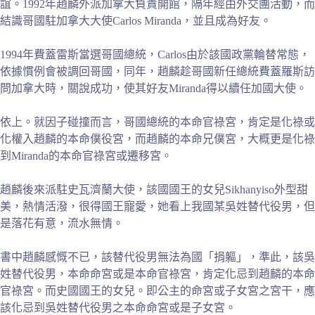
誼。1992年趙麟外派加拿大負責開館，隔年經由外交團活動，而
結識哥國駐加拿大大使Carlos Miranda，並且成為好友。
1994年費蓋雷斯當選哥國總統，Carlos由於該國政黨輪替常態，
依據慣例會被調回哥國，同年，趙麟趁哥國新任總統費蓋羅斯訪
問加拿大時，關說成功，使其好友Miranda得以續任加國大使。
依上。就因子碰撞而言，哥國總統的本命官祿宮，肯定是化祿或
化權入趙麟的本命僕役宮，而趙麟的本命兄僕宮，大概更是化祿
到Miranda的本命官祿宮或遷移宮。
趙麟後來派駐史瓦濟蘭大使，該國國王的女兒Sikhanyiso外型甜
美，熱情活潑，很得國王寵愛，她看上我國某吳姓替代役男，但
是落花有意，流水無情。
書中趙麟感慨不已，該替代役男無法為國「捐軀」，準此，該吳
姓替代役男，本命命宮或是本命官祿宮，肯定化忌到趙麟的本命
官祿宮。而史國國王的女兒。即公主的命宮或子女宮之宮干，應
該化忌到吳姓替代役男之本命命宮或是子女宮。