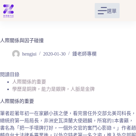
跳
至
選單
主
要
內
容
人際關係與因子碰撞
hengjui
2020-01-30
鍾老師專欄
閱讀目錄
人際關係的重要
學歷是銅牌，能力是銀牌，人脈是金牌
人際關係的重要
筆者趁著年初一在家顧小孩之便，看完曾任外交部北美司科長，
總統府第一局局長，非洲史瓦濟蘭大使趙麟，所寫的1本書籍，
書名為「把一手壞牌打好，一個外交官的奮鬥心影錄。」作者趙
麟自台大法律系畢業後，以外交特考第一名之姿，進入外交部服