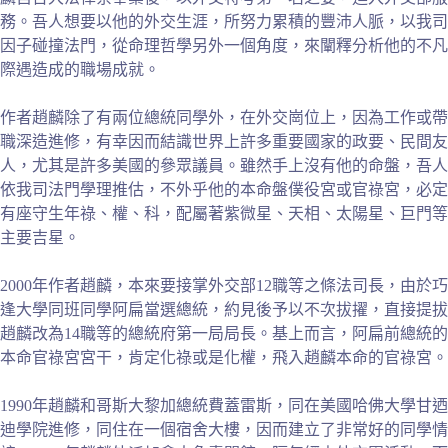
務。吾人想要以他的外交生涯，所努力累積的豐沛人脈，以我司
因子碰撞法門，從命理哲學另外一個角度，來闡釋分析他的不凡
際遇造成的職場成就。
作者趙麟除了有兩位總統同學外，在外交崗位上，因為工作或帶
職深造進修，有幸因而結識世界上許多重要國家的政要、民間友
人，尤其是許多美國的參眾議員。雖然手上沒有他的命盤，吾人
依我司法門學理推估，不外乎他的本命盤僕役宮或官祿宮，必定
有座守生年祿、權、科，配屬著紫微星、天相、太陽星、巨門等
主要吉星。
2000年作者趙麟，本來要接掌外交部12職等之條法司長，由於巧
逢大學同班同學阿扁當選總統，約見後予以不次拔擢，直接提拔
趙麟改為14職等的總統府第一局局長。基上而言，阿扁前總統的
本命官祿宮宮干，肯定化祿或是化權，飛入趙麟本命的官祿宮。
1990年趙麟和哥斯大黎加總統費蓋雷斯，同在美國哈佛大學甘迺
迪學院進修，同住在一個宿舍大樓，因而建立了非常好的同學情