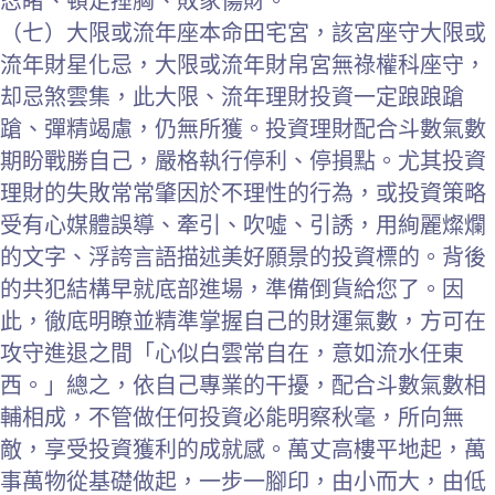
忍睹、頓足捶胸、敗家傷財。
（七）大限或流年座本命田宅宮，該宮座守大限或
流年財星化忌，大限或流年財帛宮無祿權科座守，
却忌煞雲集，此大限、流年理財投資一定踉踉蹌
蹌、彈精竭慮，仍無所獲。投資理財配合斗數氣數
期盼戰勝自己，嚴格執行停利、停損點。尤其投資
理財的失敗常常肇因於不理性的行為，或投資策略
受有心媒體誤導、牽引、吹噓、引誘，用絢麗燦爛
的文字、浮誇言語描述美好願景的投資標的。背後
的共犯結構早就底部進場，準備倒貨給您了。因
此，徹底明瞭並精準掌握自己的財運氣數，方可在
攻守進退之間「心似白雲常自在，意如流水任東
西。」總之，依自己專業的干擾，配合斗數氣數相
輔相成，不管做任何投資必能明察秋毫，所向無
敵，享受投資獲利的成就感。萬丈高樓平地起，萬
事萬物從基礎做起，一步一腳印，由小而大，由低