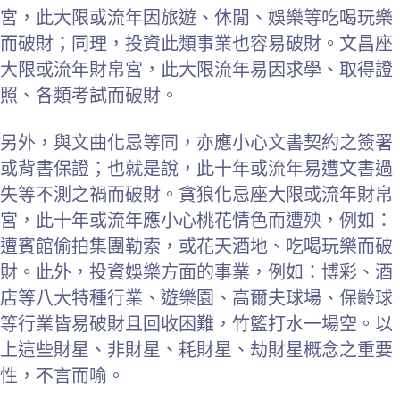
宮，此大限或流年因旅遊、休閒、娛樂等吃喝玩樂
而破財；同理，投資此類事業也容易破財。文昌座
大限或流年財帛宮，此大限流年易因求學、取得證
照、各類考試而破財。
另外，與文曲化忌等同，亦應小心文書契約之簽署
或背書保證；也就是說，此十年或流年易遭文書過
失等不測之禍而破財。貪狼化忌座大限或流年財帛
宮，此十年或流年應小心桃花情色而遭殃，例如：
遭賓館偷拍集團勒索，或花天酒地、吃喝玩樂而破
財。此外，投資娛樂方面的事業，例如：博彩、酒
店等八大特種行業、遊樂園、高爾夫球場、保齡球
等行業皆易破財且回收困難，竹籃打水一場空。以
上這些財星、非財星、耗財星、劫財星概念之重要
性，不言而喻。