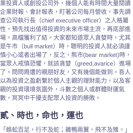
業投資人或創投公司外，幾個人能有時間大量閱讀
企業財報、會計報表，盯著公司每月營收，事先調
查公司執行長（chief executive officer）之人格屬
性，預先找出值得投資的未來市場主流，再底部進
場，高檔獲利了結。大家都知道眾人貪婪時，尤其
是牛市（bull market）時，聰明的投資人就必須謹
慎小心或者出場了，反之，熊市(bear market)時，
當眾人戒慎恐懼，就該貪婪（greed,avarice）進場
了。問問周遭的親朋好友，又有幾個能做到。吾人
以為投資之盈虧繫於個人主觀的理財能力，以及客
觀的投資環境氛圍外，斗數之個人或群體財運氣
數，冥冥中干擾支配眾人投資的勝敗。
貳、時也，命也，運也
「蜈蚣百足，行不及蛇；雞鴨兩翼，飛不及雉。」