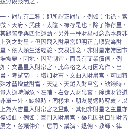
茲分段敍明之：
一、財星有二種：即所謂正財星，例如：化祿、紫
微、天府、武曲、太陰、祿存是也，除了祿存星，
其餘皆參與四化運動。另外一種財星概念為本身非
上列之財星，但因飛入財帛宮即明正言順變為財
星。依人類生活經驗、交易通念，非財星常常因市
場需要，因地、因時制宜，而具有商業價值，例
如：文昌星入財帛宮，此命格之人可因寫作、出
書、考試高中，增加財富。文曲入財帛宮，可因特
殊才藝增益財富。天魁、天鉞入財帛宮，缺錢時，
貴人適時解危。左輔、右弼入財帛宮，除進財管道
非單一外，缺錢時，同樣地，朋友易適時解囊，以
上為六吉星入財帛宮之靈動。其他非財星之主星亦
復如此，例如：巨門入財帛宮，舉凡因動口生財皆
屬之，各類仲介、居間、講演、退佣、教師、律