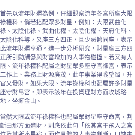
首先以流年財運為例，仔細觀察流年各宮所座大限
祿權科，倘若搭配眾多財星，例如：大限武曲化
祿、太陰化祿、武曲化權、太陰化權、天府化科、
太陰化科等，又座三方四正，且少忌煞同座，表示
此流年財運亨通。進一步分析研究，財星座三方四
正所引動觸發與財富增加的人事物碰撞。
若又有大
限、流年祿權科配屬之財星眾多座守官祿宮，表示
工作上、業務上財源廣茂，此年事業得隴望蜀，升
官又發財。如果大限、流年祿權科也配屬許多財星
座守財帛宮，即表示該年在投資理財方面攻城略
地，坐擁金山。
當然大限或流年祿權科也配屬眾財星座守命宮，判
斷由那方面進財，則應依此句「依其宮干飛入之宮
位及其所座星宿，而作具體的人事物判斷」口訣來