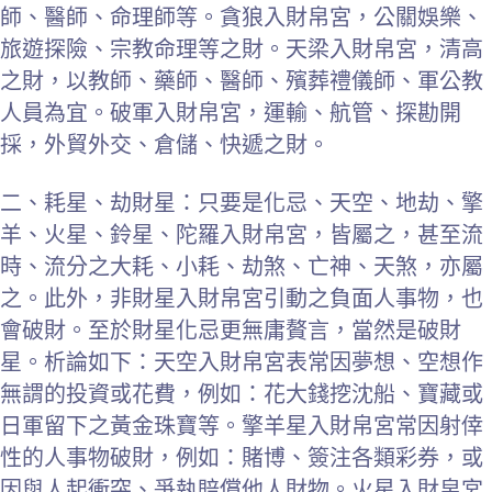
師、醫師、命理師等。貪狼入財帛宮，公關娛樂、
旅遊探險、宗教命理等之財。天梁入財帛宮，清高
之財，以教師、藥師、醫師、殯葬禮儀師、軍公教
人員為宜。破軍入財帛宮，運輸、航管、探勘開
採，外貿外交、倉儲、快遞之財。
二、耗星、劫財星：只要是化忌、天空、地劫、擎
羊、火星、鈴星、陀羅入財帛宮，皆屬之，甚至流
時、流分之大耗、小耗、劫煞、亡神、天煞，亦屬
之。此外，非財星入財帛宮引動之負面人事物，也
會破財。至於財星化忌更無庸贅言，當然是破財
星。析論如下：天空入財帛宮表常因夢想、空想作
無謂的投資或花費，例如：花大錢挖沈船、寶藏或
日軍留下之黃金珠寶等。擎羊星入財帛宮常因射倖
性的人事物破財，例如：賭博、簽注各類彩券，或
因與人起衝突、爭執賠償他人財物。火星入財帛宮