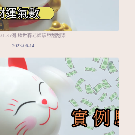
31-35例-鍾世森老師驗證刮刮樂
2023-06-14