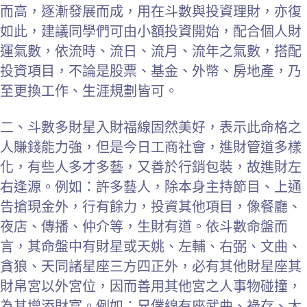
而高，逐漸發展而成，用在斗數與投資理財，亦復
如此，建議同學們可由小額投資開始，配合個人財
運氣數，依流時、流日、流月、流年之氣數，搭配
投資項目，不論是股票、基金、外幣、房地產，乃
至更換工作、生涯規劃皆可。
二、斗數多財星入財福線固然美好，表示此命格之
人賺錢能力強，但是今日工商社會，進財管道多樣
化，有些人多才多藝，又善於行銷包裝，故進財左
右逢源。例如：許多藝人，除本身主持節目、上通
告搶現金外，行有餘力，投資其他項目，像餐廳、
夜店、傳播、仲介等，生財有道。依斗數命盤而
言，其命盤中有財星或天姚、左輔、右弼、文曲、
貪狼、天同諸星座三方四正外，必有其他財星座其
財帛宮以外宮位，因而善用其他宮之人事物碰撞，
為其增添財富。例如：兄僕線有座武曲、祿存、太