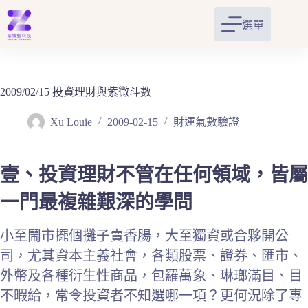
跳
至
選單
主
要
內
容
2009/02/15 投資理財與紫微斗數
Xu Louie
2009-02-15
財運氣數驗證
壹、投資理財不管在任何領域，皆屬
一門最複雜艱深的學問
小至鬧市擺個攤子賣香腸，大至獨資或合夥開公
司，尤其資本主義社會，各類股票、證券、匯市、
外幣及各種衍生性商品，包羅萬象、琳瑯滿目、目
不暇給，常令投資者不知選哪一項？更何況除了專