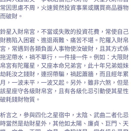
常因思慮不周，火速貿然投資事業或購買商品器物
而破財。
鈴星入財帛宮，不當或失敗的投資花費，常使自己
財務陷入困窘、進退兩難、痛苦不堪。陀羅入財帛
宮，常遇到各類負面人事物使汝破財，且其方式係
拖泥帶水，禍不單行，一件接一件。例如：大限財
帛宮有陀羅星，又座本命兄弟宮，此十年兄弟姐妹
劫耗汝之錢財，連拐帶騙，禍起蕭牆，而且經年累
月，一波未平，一波又起。另外，雖非六煞，但是
該星座守各級財帛宮，且有各級化忌引動使其星性
破耗錢財物質。
析言之，參與四化之星宿中，太陰、武曲二者化忌
時當然是劫財星外，其他如太陽、廉貞、巨門、天