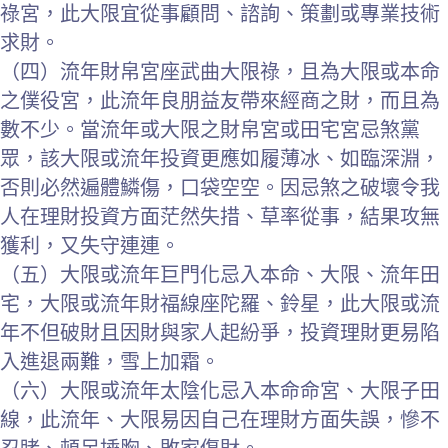
祿宮，此大限宜從事顧問、諮詢、策劃或專業技術
求財。
（四）流年財帛宮座武曲大限祿，且為大限或本命
之僕役宮，此流年良朋益友帶來經商之財，而且為
數不少。當流年或大限之財帛宮或田宅宮忌煞黨
眾，該大限或流年投資更應如履薄冰、如臨深淵，
否則必然遍體鱗傷，口袋空空。因忌煞之破壞令我
人在理財投資方面茫然失措、草率從事，結果攻無
獲利，又失守連連。
（五）大限或流年巨門化忌入本命、大限、流年田
宅，大限或流年財福線座陀羅、鈴星，此大限或流
年不但破財且因財與家人起紛爭，投資理財更易陷
入進退兩難，雪上加霜。
（六）大限或流年太陰化忌入本命命宮、大限子田
線，此流年、大限易因自己在理財方面失誤，慘不