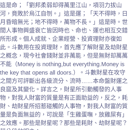
這是命；「劉邦柔弱却得萬里江山，項羽力拔山
河，竟敗於烏江自刎。」這是運；「天不得時，日
月昏暗無光；地不得時，萬物不長。」這是時。世
間人事物興盛衰亡皆因時也、命也、運也相互交錯
所形成。個人成就、企業經營、投資理財亦復如
此。斗數用在投資理財，首先應了解財星及劫財星
之概念，現今社會錢財並非萬能，但是無財却萬萬
不能（Money is nothing,but everything.Money is
the key that opens all doors.）。斗數財星在攻守
之間方可評斷出各級流分、流時……本命盤財運之
良窳及其變化。詳言之，財星所引動觸發的人事
物，對我人財富的質量是有正面助益的，反之，耗
財、劫財星所招惹碰觸的人事物，對我人財富的質
量是負面無益的，可說是「生雞蛋嘸，放雞屎有」
之效應。那些是財星呢？那些是耗財、劫財星呢？