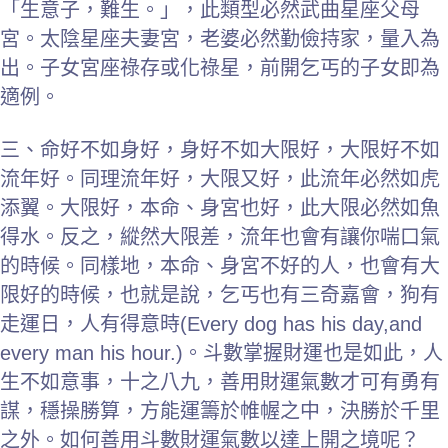
「生意子，難生。」，此類型必然武曲星座父母
宮。太陰星座夫妻宮，老婆必然勤儉持家，量入為
出。子女宮座祿存或化祿星，前開乞丐的子女即為
適例。
三、命好不如身好，身好不如大限好，大限好不如
流年好。同理流年好，大限又好，此流年必然如虎
添翼。大限好，本命、身宮也好，此大限必然如魚
得水。反之，縱然大限差，流年也會有讓你喘口氣
的時候。同樣地，本命、身宮不好的人，也會有大
限好的時候，也就是說，乞丐也有三奇嘉會，狗有
走運日，人有得意時(Every dog has his day,and
every man his hour.)。斗數掌握財運也是如此，人
生不如意事，十之八九，善用財運氣數才可有勇有
謀，穩操勝算，方能運籌於帷幄之中，決勝於千里
之外。如何善用斗數財運氣數以達上開之境呢？