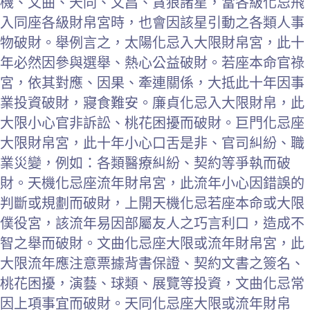
機、文曲、天同、文昌、貪狼諸星，當各級化忌飛
入同座各級財帛宮時，也會因該星引動之各類人事
物破財。舉例言之，太陽化忌入大限財帛宮，此十
年必然因參與選舉、熱心公益破財。若座本命官祿
宮，依其對應、因果、牽連關係，大抵此十年因事
業投資破財，寢食難安。廉貞化忌入大限財帛，此
大限小心官非訴訟、桃花困擾而破財。巨門化忌座
大限財帛宮，此十年小心口舌是非、官司糾紛、職
業災變，例如：各類醫療糾紛、契約等爭執而破
財。天機化忌座流年財帛宮，此流年小心因錯誤的
判斷或規劃而破財，上開天機化忌若座本命或大限
僕役宮，該流年易因部屬友人之巧言利口，造成不
智之舉而破財。文曲化忌座大限或流年財帛宮，此
大限流年應注意票據背書保證、契約文書之簽名、
桃花困擾，演藝、球類、展覽等投資，文曲化忌常
因上項事宜而破財。天同化忌座大限或流年財帛