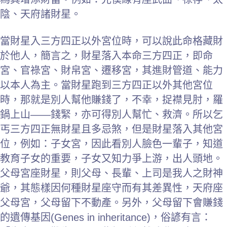
陰、天府諸財星。
當財星入三方四正以外宮位時，可以說此命格藏財
於他人，簡言之，財星落入本命三方四正，即命
宮、官祿宮、財帛宮、遷移宮，其進財管道、能力
以本人為主。當財星跑到三方四正以外其他宮位
時，那就是別人幫他賺錢了，不幸，捉襟見肘，羅
鍋上山——錢緊，亦可得別人幫忙、救濟。所以乞
丐三方四正無財星且多忌煞，但是財星落入其他宮
位，例如：子女宮，因此看別人臉色一輩子，知道
教育子女的重要，子女又知力爭上游，出人頭地。
父母宮座財星，則父母、長輩、上司是我人之財神
爺，其態樣因何種財星座守而有其差異性，天府座
父母宮，父母留下不動產。另外，父母留下會賺錢
的遺傳基因(Genes in inheritance)，俗諺有言：