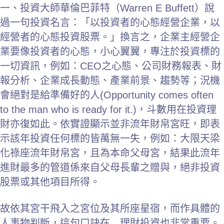
一、投資大師華倫巴菲特（Warren E Buffett）說
過一句投資名言：「以投資者的心態經營企業，以
經營者的心態投資股票。」換言之，企業主經營企
業要像投資者的心態，小心翼翼，專注於投資標的
一切資訊，例如：CEO之心態、公司財務報表、財
報分析、企業成長動態、產業前景、趨勢等；況機
會絕對是給準備好的人(Opportunity comes often
to the man who is ready for it.)，斗數用在投資理
財亦復如此。依實證顯示並非流年財帛宮旺，即表
示該年投資任何標的皆萬無一失，例如：大限天梁
化祿座流年財帛宮，且為本命父母宮，結果此流年
進財最多的管道係來自父母長輩之贈與，絕非投資
股票或其他項目所得。
故依其宮干飛入之宮位及其所座星宿，而作具體的
人事物判斷，這句口訣在 理財投資也非常重要。