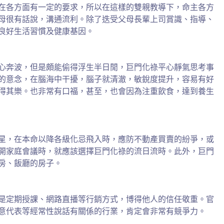
在各方面有一定的要求，所以在這樣的雙親教導下，命主各方
母很有話說，溝通流利。除了迭受父母長輩上司賞識、指導、
良好生活習慣及健康基因。
心奔波，但是頗能偷得浮生半日閒，巨門化祿平心靜氣思考事
的意念，在腦海中干擾，腦子就清澈，敏銳度提升，容易有好
得其樂。也非常有口福，甚至，也會因為注重飲食，達到養生
星，在本命以降各級化忌飛入時，應防不動產買賣的紛爭，或
開家庭會議時，就應該選擇巨門化祿的流日流時。此外，巨門
房、飯廳的房子。
是定期授課、網路直播等行銷方式，博得他人的信任敬重。官
意代表等經常性說話有關係的行業，肯定會非常有競爭力。