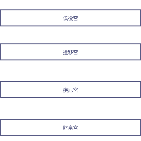
僕役宮
遷移宮
疾厄宮
財帛宮