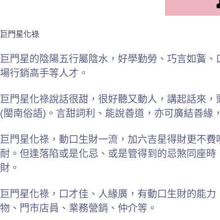
巨門星化祿
巨門星的陰陽五行屬陰水，好學勤勞、巧言如簧、
場行銷高手等人才。
巨門星化祿說話很甜，很好聽又動人，講起話來，
(閩南俗語)。言甜詞利、能說善道，亦可廣結善緣
巨門星化祿，動口生財一流，加六吉星得財更不費
耐。但逢落陷或是化忌、或是管得到的忌煞同座時
財。
巨門星化祿，口才佳、人緣廣，有動口生財的能力
物、門市店員、業務營銷、仲介等。