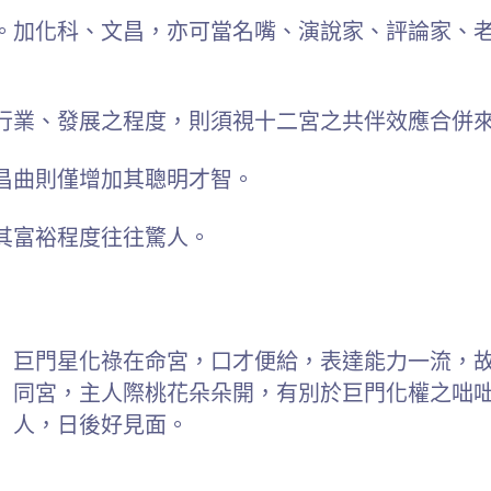
。加化科、文昌，亦可當名嘴、演說家、評論家、
行業、發展之程度，則須視十二宮之共伴效應合併
昌曲則僅增加其聰明才智。
其富裕程度往往驚人。
巨門星化祿在命宮，口才便給，表達能力一流，
同宮，主人際桃花朵朵開，有別於巨門化權之咄
人，日後好見面。