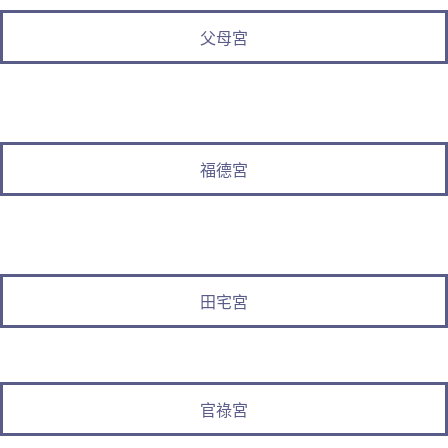
父母宮
福德宮
田宅宮
官祿宮