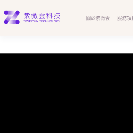
跳
至
主
關於紫微雲
服務項
要
內
容