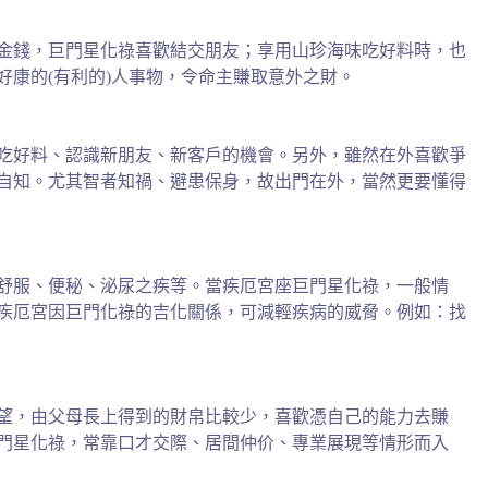
金錢，巨門星化祿喜歡結交朋友；享用山珍海味吃好料時，也
康的(有利的)人事物，令命主賺取意外之財。
吃好料、認識新朋友、新客戶的機會。另外，雖然在外喜歡爭
自知。尤其智者知禍、避患保身，故出門在外，當然更要懂得
舒服、便秘、泌尿之疾等。當疾厄宮座巨門星化祿，一般情
疾厄宮因巨門化祿的吉化關係，可減輕疾病的威脅。例如：找
望，由父母長上得到的財帛比較少，喜歡憑自己的能力去賺
門星化祿，常靠口才交際、居間仲价、專業展現等情形而入