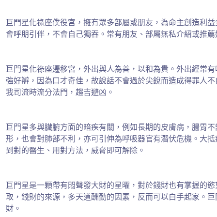
巨門星化祿座僕役宮，擁有眾多部屬或朋友，為命主創造利益
會呼朋引伴，不會自己獨吞。常有朋友、部屬無私介紹或推薦好
巨門星化祿座遷移宮，外出與人為善，以和為貴。外出經常有
強好辯，因為口才奇佳，故說話不會過於尖銳而造成得罪人不
我司流時流分法門，趨吉避凶。
巨門星多與臟腑方面的暗疾有關，例如長期的皮膚病，腸胃不
形，也會對肺部不利，亦可引伸為呼吸器官有潛伏危機。大抵
到對的醫生、用對方法，威脅即可解除。
巨門星是一顆帶有悶聲發大財的星曜，對於錢財也有掌握的慾
取，錢財的來源，多天道酬勤的因素，反而可以白手起家。巨
財。