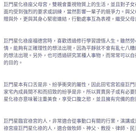
巨門星化祿座父母宮，雙親會重視物質上的生活，並且對子女
面均受到強烈的要求或訓練，當然影響一輩子的競爭力。與父
贈與外，更與其身心緊密連結，行動處事互為表裡，繼受父母
巨門星化祿座福德宮時，喜歡透過修行學習證悟人生。雖然勞
情，能夠有正確理性的想法出現，因為平靜就不會有亂七八糟
的想法出現。另外，也可透過研究某種人事物，而常常可以自
的目的。
巨門星本有口舌是非、紛爭衝突的屬性，因此田宅宮若座巨門
家宅內成員間不和而招致的紛爭是非，所以買賣房子或有必要
星化祿亦意味著注重美食，享受口腹之慾，並且擁有完備的廚
巨門星臨官祿宮的人，非常適合從事動口有關的行業，演講或
祿宮座巨門星化祿的人，適合做牧師、神父、教授、律師、民