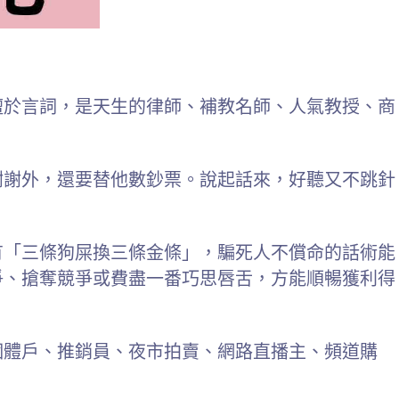
擅於言詞，是天生的律師、補教名師、人氣教授、商
謝謝外，還要替他數鈔票。說起話來，好聽又不跳針
有「三條狗屎換三條金條」，騙死人不償命的話術能
爭、搶奪競爭或費盡一番巧思唇舌，方能順暢獲利得
個體戶、推銷員、夜市拍賣、網路直播主、頻道購