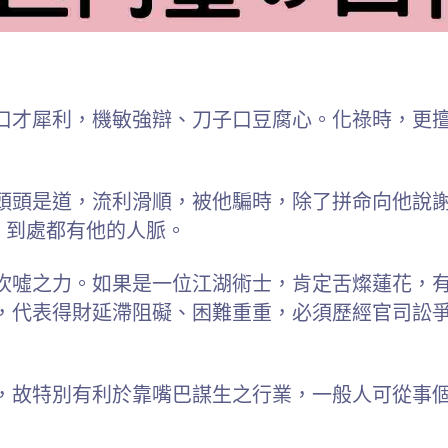
口才犀利，機敏強辯、刀子口豆腐心。化祿時，更
頭頭是道，流利滑順，被他騙時，除了拼命向他說
，到處都有他的人脈。
吹噓之力。如果是一位江湖術士，肯定舌燦蓮花，
，代表得財延滯阻礙、困難重重，必須歷經官司訟
，故特別有利於靠嘴巴謀生之行業，一般人可從事