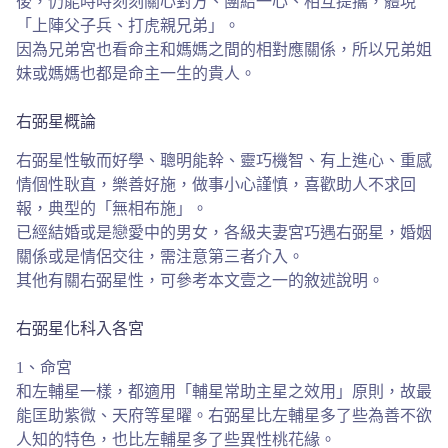
後，仍能時時刻刻關心對方、團結一心、相互提攜，體現
「上陣父子兵、打虎親兄弟」。
因為兄弟宮也看命主和媽媽之間的相對應關係，所以兄弟姐
妹或媽媽也都是命主一生的貴人。
右弼星概論
右弼星性敏而好學、聰明能幹、靈巧機智、有上進心、重感
情個性耿直，樂善好施，做事小心謹慎，喜歡助人不求回
報，典型的「無相布施」。
已經結婚或是戀愛中的男女，各級夫妻宮巧遇右弼星，婚姻
關係或是情侶交往，需注意第三者介入。
其他有關右弼星性，可參考本文壹之一的敘述說明。
右弼星化科入各宮
1、命宮
和左輔星一樣，都適用「輔星常助主星之效用」原則，故最
能匡助紫微、天府等星曜。右弼星比左輔星多了些為善不欲
人知的特色，也比左輔星多了些異性桃花緣。