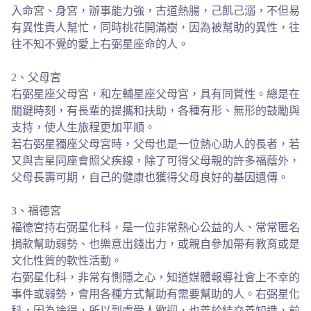
入命宮、身宮，辦事能力強，古道熱腸，己飢己溺，不但易
有異性貴人幫忙，同時桃花開滿樹，因為被幫助的異性，往
往不知不覺的愛上右弼星座命的人。
2、父母宮
右弼星座父母宮，和左輔星座父母宮，具有同質性。總是在
關鍵時刻，有長輩的提攜和扶助，各種有形、無形的鼓勵與
支持，使人生旅程更加平順。
若右弼星獨座父母宮時，父母也是一位熱心助人的長者，若
又與吉星同座會照父疾線，除了可得父母親的許多福蔭外，
父母長壽可期，自己的健康也獲得父母良好的基因遺傳。
3、福德宮
福德宮持右弼星化科，是一位非常熱心公益的人、常常匿名
捐款幫助弱勢、也樂意出錢出力，或親自參加帶有教育或是
文化性質的軟性活動。
右弼星化科，非常有惻隱之心，知道媒體報導社會上不幸的
事件或弱勢，會用各種方式幫助有需要幫助的人。右弼星化
科，因為捨得，所以到處受人歡迎，也善於結交善知識，前