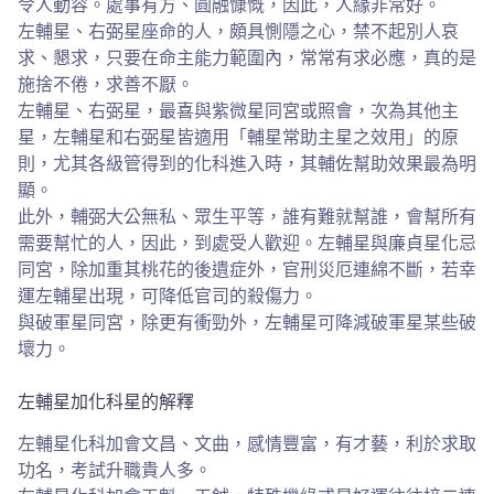
令人動容。處事有方、圓融慷慨，因此，人緣非常好。
左輔星、右弼星座命的人，頗具惻隱之心，禁不起別人哀
求、懇求，只要在命主能力範圍內，常常有求必應，真的是
施捨不倦，求善不厭。
左輔星、右弼星，最喜與紫微星同宮或照會，次為其他主
星，左輔星和右弼星皆適用「輔星常助主星之效用」的原
則，尤其各級管得到的化科進入時，其輔佐幫助效果最為明
顯。
此外，輔弼大公無私、眾生平等，誰有難就幫誰，會幫所有
需要幫忙的人，因此，到處受人歡迎。左輔星與廉貞星化忌
同宮，除加重其桃花的後遺症外，官刑災厄連綿不斷，若幸
運左輔星出現，可降低官司的殺傷力。
與破軍星同宮，除更有衝勁外，左輔星可降減破軍星某些破
壞力。
左輔星加化科星的解釋
左輔星化科加會文昌、文曲，感情豐富，有才藝，利於求取
功名，考試升職貴人多。