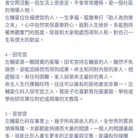
會交際活動，但生活上很安定，不會常常遷移，是一個社區
的領導人物。
左輔星位在福德宮的人，一生享福，服膺奉行「助人為快樂
之本」。心中自然常保喜樂舒心，面對人生挫折，多能抱持
著樂觀奮鬥的態度，容易和大家相處而得到人和，對自己一
生有很大的助益。
4、田宅宮
左輔星是一顆踏實的星曜，田宅宮持左輔星的人，雖然不免
操勞，卻能因操勞而得到成果。命主和同財共居的家人，相
處融洽，有任何困難，家人就是命主最好的貴人。
命主人生行運暢旺時，往往可以擁有的房地產並非單一。左
輔星化科入田宅宮之人，買房子也喜歡買在圖書館、學校或
學術研究單位附近或周邊的文教區。
5、官祿宮
左輔星化科在事業上，幾乎所有高收入的人，全世界的菁英
領導階層，大都都能快速而大量的閱讀，一個人的閱讀量越
多，就能比別人產生更多的正能量與交集，能讓和你接觸