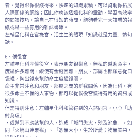
者，覺得跟你很談得來，快速的知識累積，可以幫助你拓展
人際關係的網絡；因此你應該透過化科的靈動，學習高效率
的閱讀技巧，讓自己在很短的時間，能夠看完一天該看的報
紙或是一些有用的雜誌書籍。
左輔星化科在官祿宮，活生生的體現「知識就是力量」這句
話。
6、僕役宮
左輔星化科座僕役宮，表示朋友很樂意、無私的幫助命主，
度過許多難關，縱使有金錢困難，朋友、部屬也都願意從口
袋裡，掏出錢來幫助命主度過錢關。
命主非常注意和朋友、部屬之間的群我關係，因為化科，有
很多命主不懂的人事物，都可以從僕役宮獲得有用的資訊或
知識。
但需特別注意：左輔星化科和管得到的六煞同宮，小心「助
紂為虐」
，或幫到不應該幫的人，造成「城門失火，殃及池魚」，如
同「火燒山連累猴」、「怨無大小，生於所愛；物無美惡，