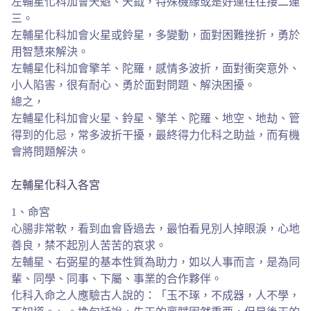
左輔星化科加會天魁、天鉞，特殊機緣或是好運往往接二連
三。
左輔星化科加會火星或鈴星，多變動，面對困難挫折，勇於
用智慧來解決。
左輔星化科加會擎羊、陀羅，感情多波折，面對衝突意外、
小人陷害，很有耐心、勇於面對問題、解決困擾。
總之，
左輔星化科加會火星、鈴星、擎羊、陀羅、地空、地劫、管
得到的化忌，常多波折干擾，最終得力化科之助益，而有機
會將問題解決。
左輔星化科入各宮
1、命宮
心腸非常軟，看到血會昏過去，最怕看見別人掉眼淚，心地
善良，禁不起別人苦苦的哀求。
左輔星、右弼星的基本性質為助力，如以人事而言，是為同
輩、同學、同事、下屬、事業的合作夥伴。
化科入命之人應驗古人說的：「玉不琢，不成器，人不學，