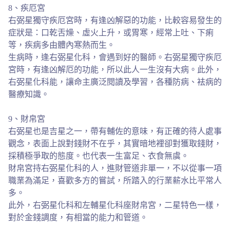
8、疾厄宮
右弼星獨守疾厄宮時，有逢凶解惡的功能，比較容易發生的
症狀是：口乾舌燥、虛火上升，或胃寒，經常上吐、下痢
等，疾病多由體內寒熱而生。
生病時，逢右弼星化科，會遇到好的醫師。右弼星獨守疾厄
宮時，有逢凶解厄的功能，所以此人一生沒有大病。此外，
右弼星化科能，讓命主廣泛閱讀及學習，各種防病、袪病的
醫療知識。
9、財帛宮
右弼星也是吉星之一，帶有輔佐的意味，有正確的待人處事
觀念，表面上說對錢財不在乎，其實暗地裡卻對獲取錢財，
採積極爭取的態度。也代表一生富足、衣食無虞。
財帛宮持右弼星化科的人，進財管道非單一，不以從事一項
職業為滿足，喜歡多方的嘗試，所踏入的行業薪水比平常人
多。
此外，右弼星化科和左輔星化科座財帛宮，二星特色一樣，
對於金錢調度，有相當的能力和管道。