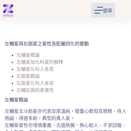
跳
至
選單
主
要
內
容
左輔星與右弼星之星性及配屬四化的靈動
左輔星概論
左輔星加化科星的解釋
左輔星化科入各宮
右弼星概論
右弼星化科入各宮
左輔右弼的差異性
左輔星概論
左輔星北斗助星亦代表忠厚溫純，穩重心軟但耳根輕，待人
熱誠，得道多助，典型的貴人星。
左輔星星性也惜情重義、古道熱腸、熱心助人、不求回報、