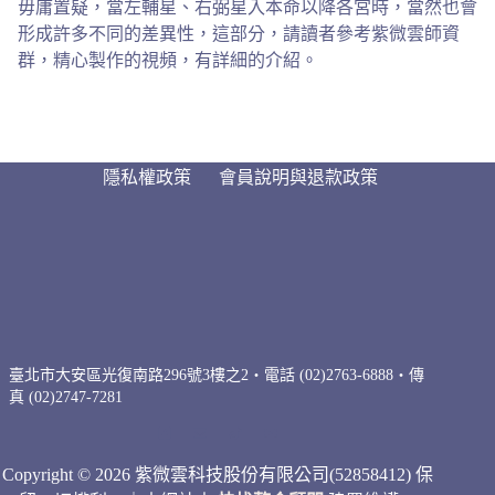
毋庸置疑，當左輔星、右弼星入本命以降各宮時，當然也會
形成許多不同的差異性，這部分，請讀者參考紫微雲師資
群，精心製作的視頻，有詳細的介紹。
隱私權政策
會員說明與退款政策
臺北市大安區光復南路296號3樓之2・電話 (02)2763-6888・傳
真 (02)2747-7281
Copyright © 2026 紫微雲科技股份有限公司(52858412) 保