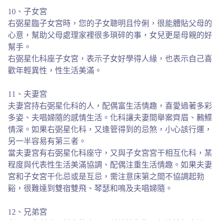
10、子女宮
右弼星臨子女宮時，您的子女聰明且伶俐，很能體貼父母的
心意，幫助父母處理家裡很多瑣碎的事，女兒更是母親的好
幫手。
右弼星化科座子女宮，表示子女好學得人緣，也表示自己喜
歡年輕異性，性生活美滿。
11、夫妻宮
夫妻宮持右弼星化科的人，配偶富生活情趣，喜愛過著多彩
多姿、夫唱婦隨的感情生活。化科讓夫妻間舉案齊眉、鶼鰈
情深。如果右弼星化科，又逢管得到的忌煞，小心該行運，
另一半容易有第三者。
當夫妻宮有右弼星化科座守，又與子女宮宮干相互化科，某
程度與代表性生活美滿協調、配偶注重生活情趣。如果夫妻
宮和子女宮干化忌或是互忌，需注意床第之間不協調起勃
谿，很難達到雙宿雙飛、琴瑟和鳴及夫唱婦隨。
12、兄弟宮