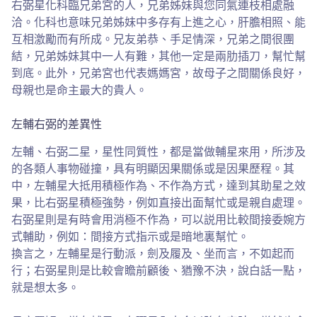
右弼星化科臨兄弟宮的人，兄弟姊妹與您同氣連枝相處融
洽。化科也意味兄弟姊妹中多存有上進之心，肝膽相照、能
互相激勵而有所成。兄友弟恭、手足情深，兄弟之間很團
結，兄弟姊妹其中一人有難，其他一定是兩肋插刀，幫忙幫
到底。此外，兄弟宮也代表媽媽宮，故母子之間關係良好，
母親也是命主最大的貴人。
左輔右弼的差異性
左輔、右弼二星，星性同質性，都是當做輔星來用，所涉及
的各類人事物碰撞，具有明顯因果關係或是因果歷程。其
中，左輔星大抵用積極作為、不作為方式，達到其助星之效
果，比右弼星積極強勢，例如直接出面幫忙或是親自處理。
右弼星則是有時會用消極不作為，可以説用比較間接委婉方
式輔助，例如：間接方式指示或是暗地裏幫忙。
換言之，左輔星是行動派，劍及履及、坐而言，不如起而
行；右弼星則是比較會瞻前顧後、猶豫不決，說白話一點，
就是想太多。