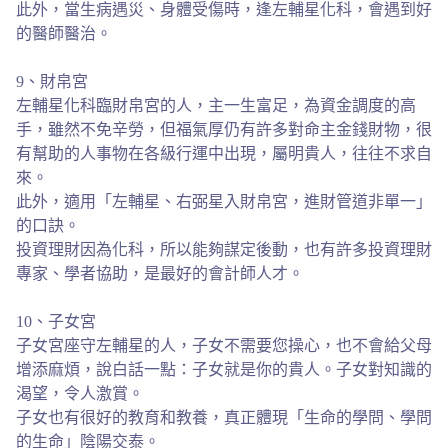
此外，當生病遇災、身體受傷時，逢左輔星化科，會遇到好
的醫師醫治。
9、財帛宮
左輔星化科臨財帛宮的人，主一生富足，為資金調度的高
手，雖然不免辛勞，但福氣厚仍有許多對命主金錢財物，很
有幫助的人事物在各級行運中出現，屬明貴人，往往不求自
來。
此外，適用「左輔星、右弼星入財帛宮，進財管道非單一」
的口訣。
投資理財因為化科，所以能夠謀定後動，也有許多投資理財
專家、學者協助，是最好的會計師人才。
10、子女宮
子女宮座守左輔星的人，子女不需要您操心，也不會給父母
增添麻煩，說白話一點：子女就是你的貴人。子女對知識的
渴望，令人激賞。
子女也有很好的教育和教養，真正體現「生命的學問、學問
的生命」陰陽交泰。