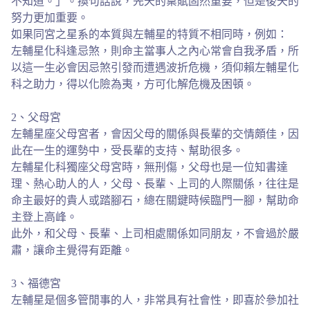
不知道。」。換句話說，先天的稟賦固然重要，但是後天的
努力更加重要。
如果同宮之星系的本質與左輔星的特質不相同時，例如：
左輔星化科逢忌煞，則命主當事人之內心常會自我矛盾，所
以這一生必會因忌煞引發而遭遇波折危機，須仰賴左輔星化
科之助力，得以化險為夷，方可化解危機及困頓。
2、父母宮
左輔星座父母宮者，會因父母的關係與長輩的交情頗佳，因
此在一生的運勢中，受長輩的支持、幫助很多。
左輔星化科獨座父母宮時，無刑傷，父母也是一位知書達
理、熱心助人的人，父母、長輩、上司的人際關係，往往是
命主最好的貴人或踏腳石，總在關鍵時候臨門一腳，幫助命
主登上高峰。
此外，和父母、長輩、上司相處關係如同朋友，不會過於嚴
肅，讓命主覺得有距離。
3、福德宮
左輔星是個多管閒事的人，非常具有社會性，即喜於參加社