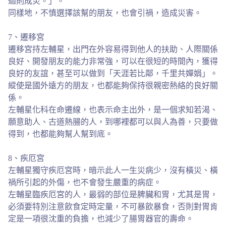
過則成災。」。
同樣地，不慎選擇該幫的朋友，也會引禍，造成災害。
7、遷移宮
遷移宮持左輔星，出門在外容易得到他人的扶助、人際關係
良好、開發朋友的能力非常強，可以在很短的時間內，獲得
良好的友誼，甚至可以做到「天涯若比鄰，千里共嬋娟」。
縱使是國外遠方的朋友，也都能夠保持很親密熱絡的良好關
係。
左輔星化科在命遷線，也表示命主出外，是一個求知若渴、
願意助人、古道熱腸的人，到哪裡都可以與人為善，只要做
得到，也都能夠幫人幫到底。
8、疾厄宮
左輔星獨守疾厄宮時，暗示此人一生災病少，沒有橫災、橫
禍所引起的外傷，也不會發生嚴重的病症。
左輔星臨疾厄宮的人，最弱的部位是脾臟和胃，尤其是胃，
必須要特別注意飲食定時定量，不可暴飲暴食，否則對胃肯
定是一項很沈重的負擔，也減少了腸胃器官的壽命。