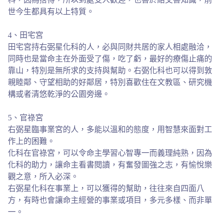
世今生都具有以上特質。
4、田宅宮
田宅宮持右弼星化科的人，必與同財共居的家人相處融洽，
同時也是當命主在外面受了傷，吃了虧，最好的療傷止痛的
靠山，特別是無所求的支持與幫助。右弼化科也可以得到敦
親睦鄰、守望相助的好鄰居，特別喜歡住在文教區、研究機
構或者清悠乾淨的公園旁邊。
5、官祿宮
右弼星臨事業宮的人，多能以溫和的態度，用智慧來面對工
作上的困難。
化科在官祿宮，可以令命主學習心智專一而義理純熟，因為
化科的助力，讓命主看書閱讀，有奮發圖強之志，有愉悅樂
觀之意，所入必深。
右弼星化科在事業上，可以獲得的幫助，往往來自四面八
方，有時也會讓命主經營的事業或項目，多元多樣、而非單
一。