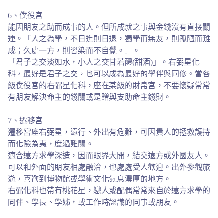
6、僕役宮
能因朋友之助而成事的人。但所成就之事與金錢沒有直接關
連。「人之為學，不日進則日退，獨學而無友，則孤陋而難
成；久處一方，則習染而不自覺。」。
「君子之交淡如水，小人之交甘若醴(甜酒)」。右弼星化
科，最好是君子之交，也可以成為最好的學伴與同修。當各
級僕役宮的右弼星化科，座在某級的財帛宮，不要懷疑常常
有朋友解決命主的錢關或是贈與支助命主錢財。
7、遷移宮
遷移宮座右弼星，遠行、外出有危難，可因貴人的拯救護持
而化險為夷，度過難關。
適合遠方求學深造，因而眼界大開，結交遠方或外國友人。
可以和外面的朋友相處融洽，也處處受人歡迎。出外參觀旅
遊，喜歡到博物館或學術文化氣息濃厚的地方。
右弼化科也帶有桃花星，戀人或配偶常常來自於遠方求學的
同伴、學長、學姊，或工作時認識的同事或朋友。