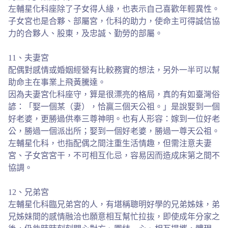
左輔星化科座除了子女得人緣，也表示自己喜歡年輕異性。
子女宮也是合夥、部屬宮，化科的助力，使命主可得誠信協
力的合夥人、股東，及忠誠、勤勞的部屬。
11、夫妻宮
配偶對感情或婚姻經營有比較務實的想法，另外一半可以幫
助命主在事業上飛黃騰達。
因為夫妻宮化科座守，算是很漂亮的格局，真的有如臺灣俗
諺：「娶一個某（妻），恰贏三個天公祖。」是說娶到一個
好老婆，更勝過供奉三尊神明。也有人形容：嫁到一位好老
公，勝過一個派出所；娶到一個好老婆，勝過一尊天公祖。
左輔星化科，也指配偶之間注重生活情趣，但需注意夫妻
宮、子女宮宮干，不可相互化忌，容易因而造成床第之間不
協調。
12、兄弟宮
左輔星化科臨兄弟宮的人，有堪稱聰明好學的兄弟姊妹，弟
兄姊妹間的感情融洽也願意相互幫忙拉抜，即使成年分家之