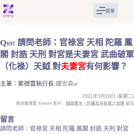
跳
至
選單
主
要
內
容
Q
: 請問老師：官祿宮 天相 陀羅 鳳
69
閣 封誥 天刑 對宮是夫妻宮 武曲破軍
（化祿）天鉞 對
夫妻宮
有何影響？
主筆：紫微雲執行長:
鍾世森
2021年3月16日 (星期二)
來自紫微雲 Youtube 影片：
細說擎羊、陀羅及座各宮之效應
留言
留言
請問老師：官祿宮 天相 陀羅 鳳閣 封誥 天刑 對宮