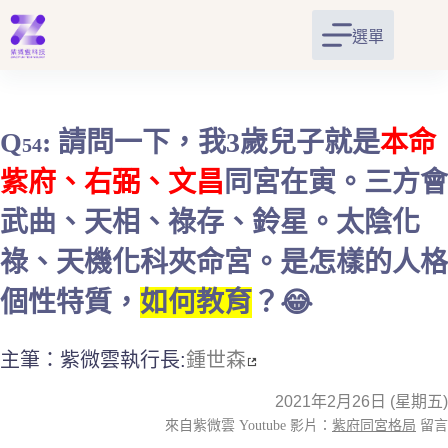
跳
至
選單
主
要
內
容
Q
: 請問一下，我3歲兒子就是
本命
54
紫府、右弼、文昌
同宮在寅。三方會
武曲、天相、祿存、鈴星。太陰化
祿、天機化科夾命宮。是怎樣的人格
個性特質，
如何教育
？😂
主筆：紫微雲執行長:
鍾世森
2021年2月26日 (星期五)
來自紫微雲 Youtube 影片：
紫府同宮格局
留言