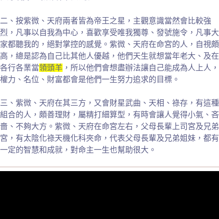
二、按紫微、天府兩者皆為帝王之星，主觀意識當然會比較強
烈，凡事以自我為中心，喜歡享受唯我獨尊、發號施令，凡事大
家都聽我的，絕對掌控的感覺。紫微、天府在命宮的人，自視頗
高，總是認為自己比其他人優越，他們天生就想當年老大、及在
各行各業當
領頭羊
，所以他們會想盡辦法讓自己能成為人上人，
權力、名位、財富都會是他們一生努力追求的目標。
三、紫微、天府在其三方，又會財星武曲、天相、祿存，有這種
組合的人，頗善理財，屬精打細算型，有時會讓人覺得小氣、吝
嗇、不夠大方。紫微、天府在命宮左右，父母長輩上司宮及兄弟
宮，有太陰化祿天機化科夾命，代表父母長輩及兄弟姐妹，都有
一定的智慧和成就，對命主一生也幫助很大。