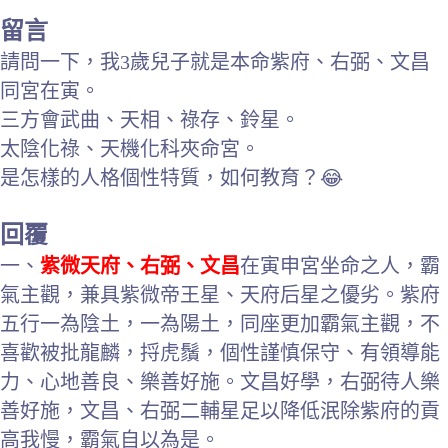
留言
請問一下，我3歲兒子就是本命紫府、右弼、文昌
同宮在寅。
三方會武曲、天相、祿存、鈴星。
太陰化祿、天機化科夾命宮。
是怎樣的人格個性特質，如何教育？😂
回覆
一、
紫微天府、右弼、文昌
在寅申宮坐命之人，霸
氣主觀，兼具紫微帝王星、天府后星之優劣。紫府
五行一為陰土，一為陽土，同座更加霸氣主觀，不
喜歡被批龍麟，捋虎鬚，個性謹慎保守、有領導能
力、心地善良、樂善好施。文昌好學，右弼待人樂
善好施，文昌、右弼二輔星足以降低泯除紫府的貢
高我慢，霸氣自以為是。