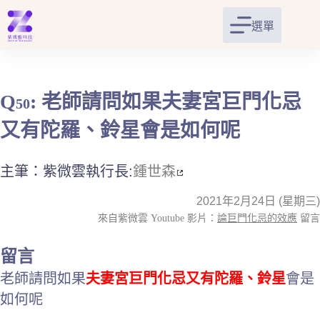
跳
至
選單
主
要
內
容
Q
: 老師請問如果夫妻宮巨門化忌
50
又有陀羅、鈴星會是如何呢
主筆：紫微雲執行長:
鍾世森
2021年2月24日 (星期三)
來自紫微雲 Youtube 影片：
論巨門化忌的效應
留言
留言
老師請問如果
夫妻宮巨門化忌又有陀羅、鈴星
會是
如何呢