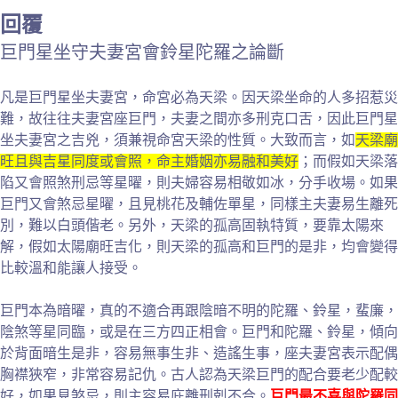
回覆
巨門星坐守夫妻宮會鈴星陀羅之論斷
凡是巨門星坐夫妻宮，命宮必為天梁。因天梁坐命的人多招惹災
難，故往往夫妻宮座巨門，夫妻之間亦多刑克口舌，因此巨門星
坐夫妻宮之吉兇，須兼視命宮天梁的性質。大致而言，如
天梁廟
旺且與吉星同度或會照，命主婚姻亦易融和美好
；而假如天梁落
陷又會照煞刑忌等星曜，則夫婦容易相敬如冰，分手收場。如果
巨門又會煞忌星曜，且見桃花及輔佐單星，同樣主夫妻易生離死
別，難以白頭偕老。另外，天梁的孤高固執特質，要靠太陽來
解，假如太陽廟旺吉化，則天梁的孤高和巨門的是非，均會變得
比較溫和能讓人接受。
巨門本為暗曜，真的不適合再跟陰暗不明的陀羅、鈴星，蜚廉，
陰煞等星同臨，或是在三方四正相會。巨門和陀羅、鈴星，傾向
於背面暗生是非，容易無事生非、造謠生事，座夫妻宮表示配偶
胸襟狹窄，非常容易記仇。古人認為天梁巨門的配合要老少配較
好，如果見煞忌，則主容易庇離刑剋不合。
巨門最不喜與陀羅同