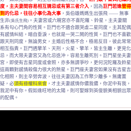
度，主夫妻間容易相互猜忌或有第三者介入
，因為
巨門若逢
管得
到
的化忌，往往小事化為大事
，吳伯雄媽媽生出張飛 —— 無事
生非
。夫妻宮或六親宮亦不喜陀羅、鈴星，主夫妻關
(吳氏生飛)
系有勾心鬥角的性質。巨門也不適合跟哭虛二星同度，主其配偶
有感情糾結，暗自垂淚，也就是一哭二鬧的性質。巨門也不喜歡
跟天刑同度，無論男女，主婚后性格不合，極易反目，彼此常常
相互指責。巨門遇擎羊、天刑，火星、擎羊，皆主生離，更見化
忌，而大限夫妻宮又為化忌迭沖，容易生離死別。巨門星坐夫妻
宮，即使有吉星同度或會照，亦多無謂爭吵，更何況陀羅及鈴星
這兩顆對感情殺傷力很大的煞星。巨門座夫妻宮如果沒有吉星吉
化相照，則主辛勞奔波，往往夫妻因為工作聚少離多。無庸置
疑，必
須有祿權科來會
，才主夫妻感情你儂我儂，你泥中有我，
我泥中有你。假如逢旺地的太陽，則可娶嫁到英俊貌美相貌出眾
的配偶。