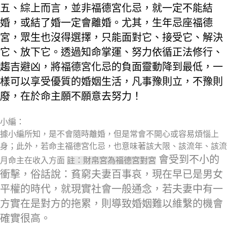
五、綜上而言，並非福德宮化忌，就一定不能結
婚，或結了婚一定會離婚。尤其，生年忌座福德
宮，眾生也沒得選擇，只能面對它、接受它、解決
它、放下它。透過知命掌運、努力依循正法修行、
趨吉避凶，將福德宮化忌的負面靈動降到最低，一
樣可以享受優質的婚姻生活，凡事豫則立，不豫則
廢，在於命主願不願意去努力！
小編：
據小編所知，是不會隨時離婚，但是常會不開心或容易煩惱上
身；此外，若命主福德宮化忌，也意味著該大限、該流年、該流
會受到不小的
月命主在收入方面
註：財帛宮為福德宮對宮
衝擊，俗話說：貧窮夫妻百事哀，現在早已是男女
平權的時代，就現實社會一般通念，若夫妻中有一
方實在是對方的拖累，則導致婚姻難以維繫的機會
確實很高。