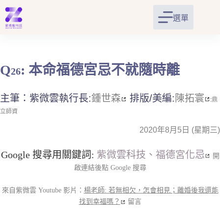
跳
至
選單
主
要
內
容
Q
: 本命福德宮忌不就隨時離
26
主筆：紫微雲執行長:
鍾世森
排版/美編:
陳拓寰
:
鼎
立師資
2020年8月5日 (星期三)
Google 搜尋用關鍵詞:
紫微雲科技、福德宮化忌
開
啟連結後點 Google 搜尋
來自紫微雲 Youtube 影片：
楊老師: 若無相欠，怎會相見；離婚後我還能
找到幸福嗎？
留言