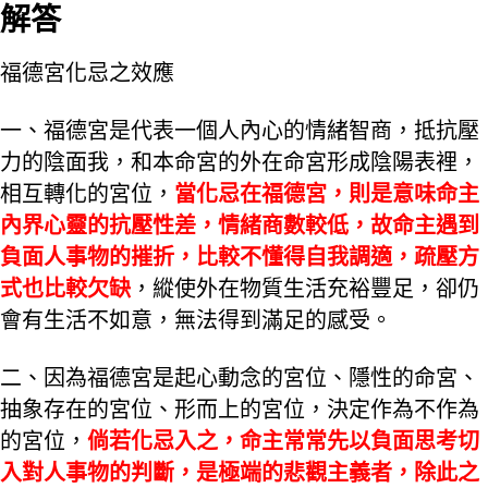
解答
福德宮化忌之效應
一、福德宮是代表一個人內心的情緒智商，抵抗壓
力的陰面我，和本命宮的外在命宮形成陰陽表裡，
相互轉化的宮位，
當化忌在福德宮，則是意味命主
內界心靈的抗壓性差，情緒商數較低，故命主遇到
負面人事物的摧折，比較不懂得自我調適，疏壓方
式也比較欠缺
，縱使外在物質生活充裕豐足，卻仍
會有生活不如意，無法得到滿足的感受。
二、因為福德宮是起心動念的宮位、隱性的命宮、
抽象存在的宮位、形而上的宮位，決定作為不作為
的宮位，
倘若化忌入之，命主常常先以負面思考切
入對人事物的判斷，是極端的悲觀主義者，除此之