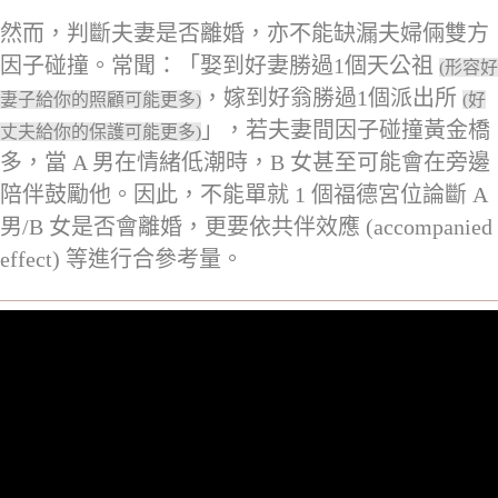
然而，判斷夫妻是否離婚，亦不能缺漏夫婦倆雙方
因子碰撞。常聞：「娶到好妻勝過1個天公祖
(形容好
，嫁到好翁勝過1個派出所
妻子給你的照顧可能更多)
(好
」，若夫妻間因子碰撞黃金橋
丈夫給你的保護可能更多)
多，當 A 男在情緒低潮時，B 女甚至可能會在旁邊
陪伴鼓勵他。因此，不能單就 1 個福德宮位論斷 A
男/B 女是否會離婚，更要依共伴效應 (accompanied
effect) 等進行合參考量。