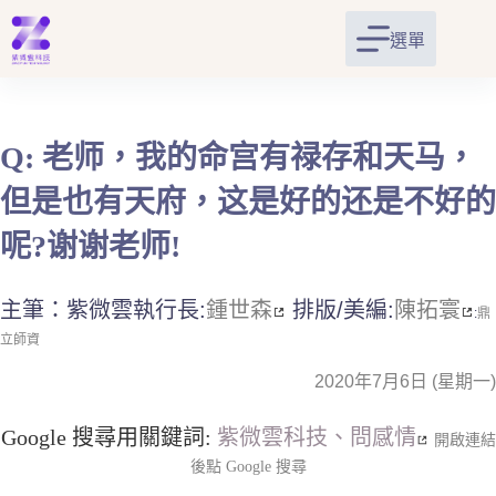
跳
至
選單
主
要
內
容
Q: 老师，我的命宫有禄存和天马，
但是也有天府，这是好的还是不好的
呢?谢谢老师!
主筆：紫微雲執行長:
鍾世森
排版/美編:
陳拓寰
:
鼎
立師資
2020年7月6日 (星期一)
Google 搜尋用關鍵詞:
紫微雲科技、問感情
開啟連結
後點 Google 搜尋