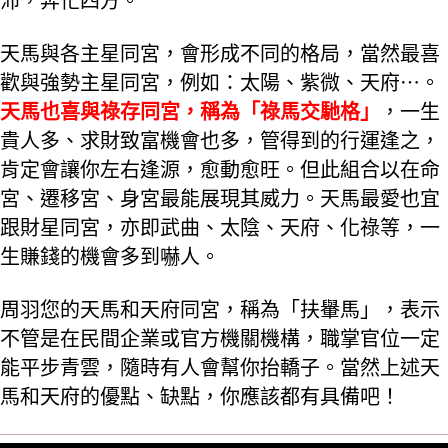
沛，奔忙四方。
天馬與各主星同宮，會形成不同的格局，當然最喜
歡與強勢主星同宮，例如：太陽、紫微、天府⋯。
天馬也喜與祿存同宮，稱為「祿馬交馳格」
，一生
貴人多、求財致富機會也多，管得到的行運逢之，
肯定會讓你左右逢源，愈動愈旺。但此組合以在命
宮、遷移宮、身宮最能展現其威力。天馬最愛也宜
跟財星同宮，亦即武曲、太陰、天府、化祿等，一
生賺錢的機會多到嚇人。
周羽您的天馬和天府同宮，稱為「扶轝馬」，表示
不管是在民間企業或官方機關機構，職掌官位一定
能平步青雲，隨時有人會幫你抬轎子。當然上述天
馬和天府的優點、缺點，你應該都有具備吧！