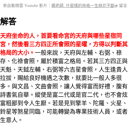
來自紫微雲 Youtube 影片：
楊老師: 什麼樣的命格一生桃花不斷
留言
解答
天府坐命的人，首要看命宮的天府與哪些星宿同
宮，然後看三方四正所會照的星曜，方得以判斷其
格局的大小。
一般來說，天府與左輔、右弼、祿
存、化祿會照，屬於積富之格局。若其三方四正與
天魁、天鉞左輔、右弼等六吉星會照，人生逢貴人
拉拔，賜給良好機遇之次數，就要比一般人多很
多。與文昌、文曲會照，讓人覺得富而好禮，腹有
詩書氣自華。縱使是富二代或是官二代，也不會炫
富粗鄙到令人生厭。若是見到擎羊、陀羅、火星、
鈴星等煞星同臨，可能轉變為專業技術人員，或者
生意人。