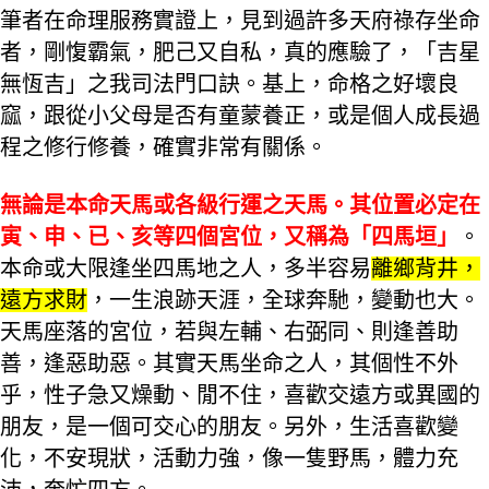
筆者在命理服務實證上，見到過許多天府祿存坐命
者，剛愎霸氣，肥己又自私，真的應驗了，「吉星
無恆吉」之我司法門口訣。基上，命格之好壞良
窳，跟從小父母是否有童蒙養正，或是個人成長過
程之修行修養，確實非常有關係。
無論是本命天馬或各級行運之天馬。其位置必定在
寅、申、已、亥等四個宮位，又稱為「四馬垣」
。
本命或大限逢坐四馬地之人，多半容易
離鄉背井，
遠方求財
，一生浪跡天涯，全球奔馳，變動也大。
天馬座落的宮位，若與左輔、右弼同、則逢善助
善，逢惡助惡。其實天馬坐命之人，其個性不外
乎，性子急又燥動、閒不住，喜歡交遠方或異國的
朋友，是一個可交心的朋友。另外，生活喜歡變
化，不安現狀，活動力強，像一隻野馬，體力充