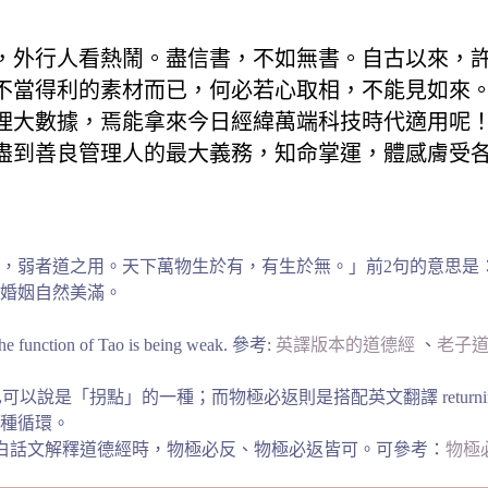
，外行人看熱鬧。盡信書，不如無書。自古以來，
不當得利的素材而已，何必若心取相，不能見如來
理大數據，焉能拿來今日經緯萬端科技時代適用呢
盡到善良管理人的最大義務，知命掌運，體感膚受
，弱者道之用。天下萬物生於有，有生於無。」前2句的意思是：
婚姻自然美滿。
the function of Tao is being weak. 參考:
英譯版本的道德經
、
老子
」的一種；而物極必返則是搭配英文翻譯 returning (to the b
種循環。
白話文解釋道德經時，物極必反、物極必返皆可。可參考：
物極