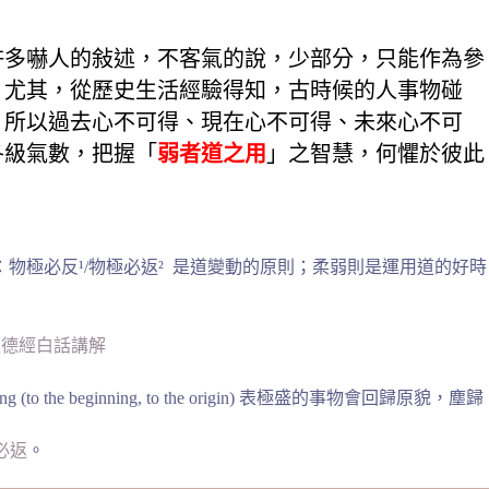
許多嚇人的敍述，不客氣的說，少部分，只能作為參
。尤其，從歷史生活經驗得知，古時候的人事物碰
！所以過去心不可得、現在心不可得、未來心不可
各級氣數，把握「
弱者道之用
」之智慧，何懼於彼此
物極必反¹/物極必返² 是道變動的原則；柔弱則是運用道的好時
道德經白話講解
eginning, to the origin) 表極盛的事物會回歸原貌，塵歸
必返
。