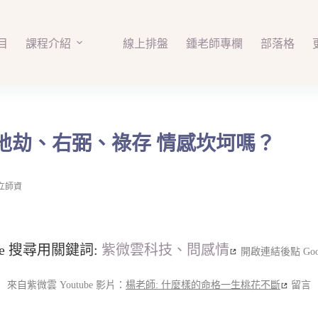
目
課程介紹
線上排盤
鍾老師專欄
部落格
有地劫、右弼、祿存 情感坎坷嗎？
立師資
gle 搜尋用關鍵詞:
紫微雲科技、問感情
開啟連結後點 Goo
來自紫微雲 Youtube 影片：
楊老師: 什麼樣的命格一生桃花不斷
留言