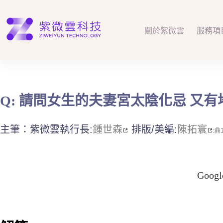
跳
至
主
關於紫微雲
服務項
要
內
容
Q: 請問女生的夫妻宮太陰化忌 又
主筆：紫微雲執行長:
鍾世森
排版/美編:
陳拓寰
:
鼎
Goo