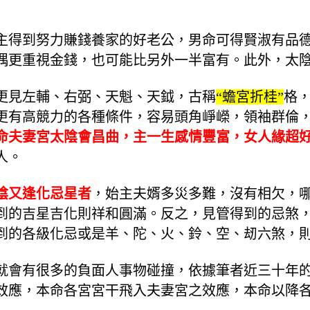
主得到努力賺錢養家的好老公，男命可得賢淑有品
偶更重視金錢，也可能比另外一半富有。此外，太
更見左輔、右弼、天魁、天鉞，古稱
“蟾宮折桂”
格
更有高競力的各種條件，容易頭角崢嶸，領袖群倫
命夫妻宮太陰會昌曲，主一生感情豐富，女人緣超
人。
陰又逢化忌星者
，始主夫婿多災多難，沒有相欠，
到的吉星吉化則祥和圓滿。反之，見管得到的忌煞
到的各級化忌或是羊、陀、火、鈴、空、刼六煞，
就會有很多的負面人事物碰撞，依據筆者近三十年
效應，本命各宮宮干飛入夫妻宮之效應，本命以降