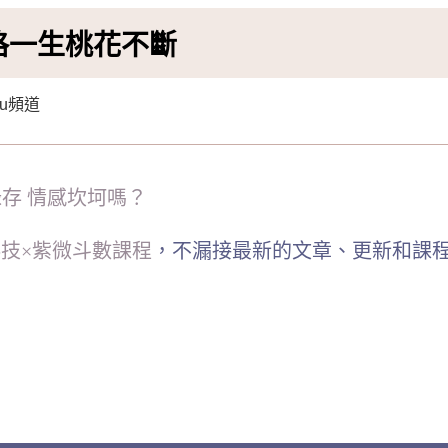
格一生桃花不斷
ku頻道
存 情感坎坷嗎？
技×紫微斗數課程
，不漏接最新的文章、更新和課