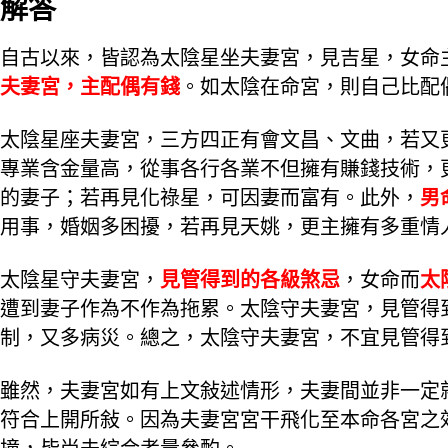
解答
自古以來，皆認為太陰星坐夫妻宮，見吉星，女命
夫妻宮，主配偶有錢
。如太陰在命宮，則自己比配
太陰星座夫妻宮，三方四正有會文昌、文曲，若又
專業含金量高，從事各行各業不但擁有賺錢技術，
的妻子；若再見化祿星，可因妻而富有。此外，
男
用事，婚姻多困擾，若再見天姚，更主擁有多重情
太陰星守夫妻宮，
見管得到的各級煞忌
，女命而
太
遭到妻子作為不作為拖累。太陰守夫妻宮，見管得
制，又多病災。總之，太陰守夫妻宮，不宜見管得
雖然，夫妻宮如有上文敍述情形，夫妻間並非一定
符合上開所敍。因為夫妻宮宮干飛化至本命各宮之