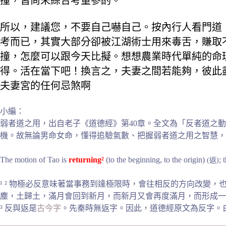
撞，皆尚未綜合考量參酌。
所以，建議您，不要自己嚇自己。按內行人看門道
考而已，其實大部分卻被江湖術士用來毒舌，賺取
撞，怎麼可以跟今天比擬。想想農業時代單純的命
得。活在當下吧！換言之，夫妻之間若能夠，彼此
夫妻宮的任何忌煞啊
小編：
弱者道之用，出自老子《道德經》第40章。全文為「反者道之動
機。故無論男命女命，懂得追驗氣數、把握弱者道之用之智慧，
The motion of Tao is
returning²
(to the beginning, to the origin)
; 
(返)
¹ ² 物極必反意味著當事務到達極限時，會往相反的方向改變，也可以說是「拐點
塵，土歸土，滿月會回到新月，而新月又會再度滿月，而形成一
³ 反與返是
古今字
。先秦時無返字。因此，道德經原文為反字。