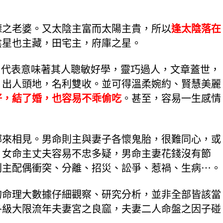
德之老婆。又太陰主富而太陽主貴，所以
逢太陰落在
陰星也主藏，田宅主，府庫之星。
，代表意味著其人聰敏好學，靈巧過人，文章蓋世，
，出人頭地，名利雙收。並可得溫柔婉約、賢慧美麗
好，結了婚，也容易不乖偷吃
。甚至，容易一生感情
哪來相見。男命則主與妻子各懷鬼胎，很難同心，或
，女命主丈夫容易不忠多疑，男命主妻花錢沒有節
則主配偶衝突、分離、招災、訟爭、惹禍、生病⋯。
的命理大數據仔細觀察、研究分析，並非全部皆該當
各級大限流年夫妻宮之良窳，夫妻二人命盤之因子碰