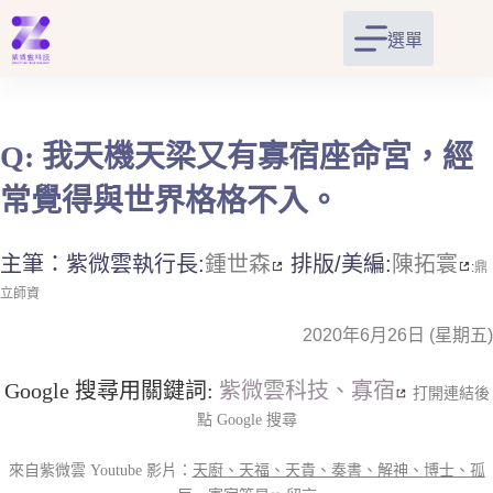
跳
至
選單
主
要
內
容
Q: 我天機天梁又有寡宿座命宮，經
常覺得與世界格格不入。
主筆：紫微雲執行長:
鍾世森
排版/美編:
陳拓寰
:
鼎
立師資
2020年6月26日 (星期五)
Google 搜尋用關鍵詞:
紫微雲科技、寡宿
打開連結後
點 Google 搜尋
來自紫微雲 Youtube 影片：
天廚、天福、天貴、奏書、解神、博士、孤