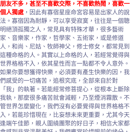
朋友不多，甚至不喜歡交際，不喜歡熱鬧，喜歡一
個人獨處
，因此有寡宿星座命宮容易是出家人的說
法。寡宿因為耐靜，可以享受寂寞，往往是一個聰
明絕頂孤獨之人，常見具有特殊才華，很多藝術
家、音樂家，作家，哲學家、五術家，或是修道
人，和尚、尼姑、牧師神父，修士修女，都常見到
這種命格的人。其實以上命格的人，若經常覺得與
世界格格不入，依其星性而言一點都不令人意外。
如果你要想獲得快樂，必須要有產生快樂的因，我
們感受的一切痛苦，追根究底，全部來自於對
「我」的執著。若能經常修菩提心，從根本上斷除
我執，那麼很多痛苦就會減輕，乃至煙消霧散。不
管世界怎麼變化，我們沒有必要覺得與世界格格不
入，若能珍惜現在，比妄想未來更重要，尤其今天
逢端午佳節，親人圍繞團聚的好日子，相信大家都
會感到非常溫馨美好，我們應當珍惜眼前的緣分，