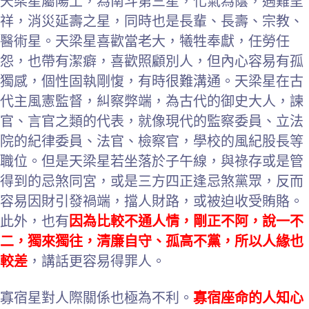
天梁星屬陽土，為南斗第三星，化氣為蔭，遇難呈
祥，消災延壽之星，同時也是長輩、長壽、宗教、
醫術星。天梁星喜歡當老大，犧牲奉獻，任勞任
怨，也帶有潔癖，喜歡照顧別人，但內心容易有孤
獨感，個性固執剛愎，有時很難溝通。天梁星在古
代主風憲監督，糾察弊端，為古代的御史大人，諫
官、言官之類的代表，就像現代的監察委員、立法
院的紀律委員、法官、檢察官，學校的風紀股長等
職位。但是天梁星若坐落於子午線，與祿存或是管
得到的忌煞同宮，或是三方四正逢忌煞黨眾，反而
容易因財引發禍端，擋人財路，或被迫收受賄賂。
此外，也有
因為比較不通人情，剛正不阿，說一不
二，獨來獨往，清廉自守、孤高不黨，所以人緣也
較差
，講話更容易得罪人。
寡宿星對人際關係也極為不利。
寡宿座命的人知心