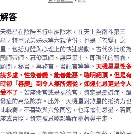
辰、寡宿等星
留言
解答
天機星在陰陽五行中屬陰木，在天上為南斗第三
星，特重兄弟姊妹等六親情份，也是「善變」之
星，包括身體與心理上的快速變動。古代多比喻為
國師帝師、幕僚軍師、謀臣策士、即現代的智囊、
顧問，秘書、事務官、書記官等等。
天機星星性多
謀多慮，性急善變，能善能惡，聰明絕頂。但是有
時卻「善變」到令人無所適從，如逢化忌更是令人
受不了
。若座命宮或是福德宮，肯定是憂鬱症、躁
鬱症的高危險群。此外，天機星對煞星的抵抗力也
比較弱，不喜歡與六煞同宮，也深懼化忌星。若同
座或會照，肯定被忌煞影響而牽著鼻子走。