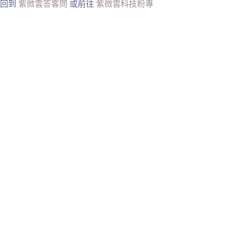
回到
紫微雲答客問
或前往
紫微雲科技粉專