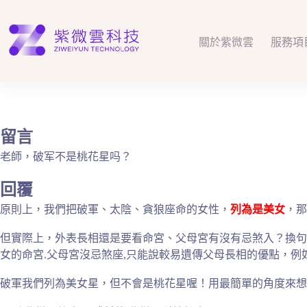
跳
至
主
關於紫微雲
服務項
要
內
容
留言
老師，破军不是桃花星吗？
回覆
原則上，我們把破軍、太陰、貪狼座命的女性，
列為是美女
，那
但實際上，外表長相還是要看命宮、父母宮有沒有忌煞入？換句
女的命宮.父母宮沒忌煞座,只能說較易遺傳父母長相的優點，
破軍我們列為美女星，但不會是桃花星喔！用最簡單的角度來想