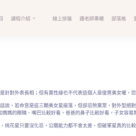
目
課程介紹
線上排盤
鍾老師專欄
部落格
是針對外表長相；但有異性緣也不代表這個人是俊男美女喔，您
話說，若命宮是這三顆美女星座落，但卻忌煞黨眾，對外型絕對
例如媽媽的眼睛、嘴巴比較好看，爸爸的鼻子比較好看，子女容易
，桃花星只要沒化忌，公關能力都不會太差，但破軍星真的比較