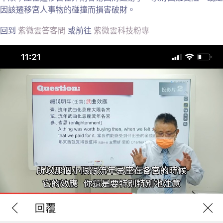
因該遷移宮人事物的碰撞而損害破財。
回到
紫微雲答客問
或前往
紫微雲科技粉專