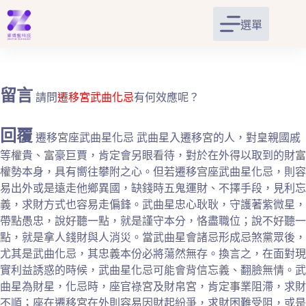
跳
至
選單
主
要
內
容
留言
請問
遷移宮武曲化忌
有何效應呢？
回覆
遷移宮座武曲星化忌 武曲星入遷移宮的人，對皇親國戚
等權貴、富豪巨賈，肯定會另眼看待，對於在外得以取到的財富
權勢本身，具有嚮往攀附之心。但若遷移宫座武曲星化忌，則容
易出外或是遠走他鄉異國，缺錢時五鬼運財、不擇手段，見利忘
義，求財方式也容易走偏鋒。武曲星忠心耿耿，守護著紫微星，
帶點愚忠，說好聽一點，就是謹守本分，恪盡職位；說不好聽一
點，就是拿人錢財與人消災。當武曲星會諸忌形成忌煞黨眾後，
尤其是武曲化忌，其忠義本份必將蕩然無存。換言之，在面對現
實利益誘惑的時候，武曲星化忌可能會背信忘義、翻臉無情。武
曲星為財星，化忌時，座官祿宮及財帛宮，肯定事業阻滯，求財
不順；座在遷移宮在外則容易因財起紛爭，求財困難受阻，或是