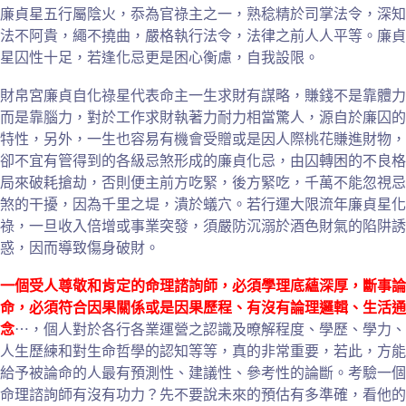
廉貞星五行屬陰火，忝為官祿主之一，熟稔精於司掌法令，深知
法不阿貴，繩不撓曲，嚴格執行法令，法律之前人人平等。廉貞
星囚性十足，若逢化忌更是困心衡慮，自我設限。
財帛宮廉貞自化祿星代表命主一生求財有謀略，賺錢不是靠體力
而是靠腦力，對於工作求財執著力耐力相當驚人，源自於廉囚的
特性，另外，一生也容易有機會受贈或是因人際桃花賺進財物，
卻不宜有管得到的各級忌煞形成的廉貞化忌，由囚轉困的不良格
局來破耗搶劫，否則便主前方吃緊，後方緊吃，千萬不能忽視忌
煞的干擾，因為千里之堤，潰於蟻穴。若行運大限流年廉貞星化
祿，一旦收入倍增或事業突發，須嚴防沉溺於酒色財氣的陷阱誘
惑，因而導致傷身破財。
一個受人尊敬和肯定的命理諮詢師，必須學理底蘊深厚，斷事論
命，必須符合因果關係或是因果歷程、有沒有論理邏輯、生活通
念
⋯，個人對於各行各業運營之認識及暸解程度、學歷、學力、
人生歷練和對生命哲學的認知等等，真的非常重要，若此，方能
給予被論命的人最有預測性、建議性、參考性的論斷。考驗一個
命理諮詢師有沒有功力？先不要說未來的預估有多準確，看他的