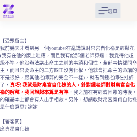
跳
至
選單
主
要
內
容
【受眾留言】
我前幾天才看到另一個youtuber在亂講說財帛宮自化祿是輕鬆花
(我有在他的版上吐糟，而且我有給那個老師算過，我覺得他超
級不準，他沒辦法講出命主之前的事蹟和個性，全部事情都問命
主，而且只要命主的三方四正沒有化權，他就會把命主的命講的
不是很好，跟其他老師算的完全不一樣)，就看到鍾老師在批評
了，
真巧! 我就是財帛宮自化祿的人，針對鍾老師對財帛宮自化
祿的解釋，我回想起來算是有準
，我之前在有經濟困難的時後，
的確基本上都會有人出手相救。另外，想請教財帛宮廉貞自化祿
是什麼意思? 謝謝
【答客問】
廉貞星自化祿