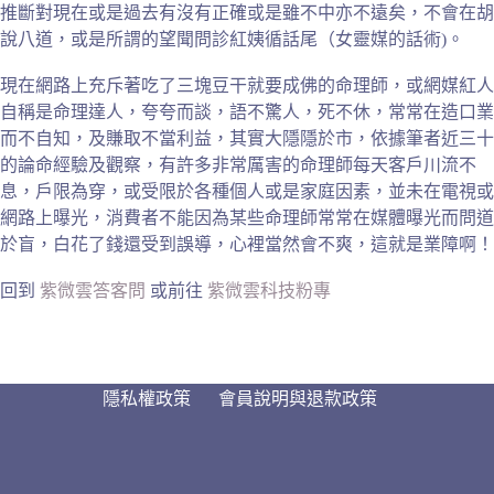
推斷對現在或是過去有沒有正確或是雖不中亦不遠矣，不會在胡
說八道，或是所謂的望聞問診紅姨循話尾（女靈媒的話術)。
現在網路上充斥著吃了三塊豆干就要成佛的命理師，或網媒紅人
自稱是命理達人，夸夸而談，語不驚人，死不休，常常在造口業
而不自知，及賺取不當利益，其實大隱隱於市，依據筆者近三十
的論命經驗及觀察，有許多非常厲害的命理師每天客戶川流不
息，戶限為穿，或受限於各種個人或是家庭因素，並未在電視或
網路上曝光，消費者不能因為某些命理師常常在媒體曝光而問道
於盲，白花了錢還受到誤導，心裡當然會不爽，這就是業障啊！
回到
紫微雲答客問
或前往
紫微雲科技粉專
隱私權政策
會員說明與退款政策