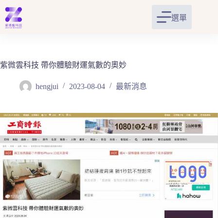
跳
至
選單
主
要
內
容
紫微雲科技 帶你體驗財運氣數的奧妙
hengjui
2023-08-04
最新消息