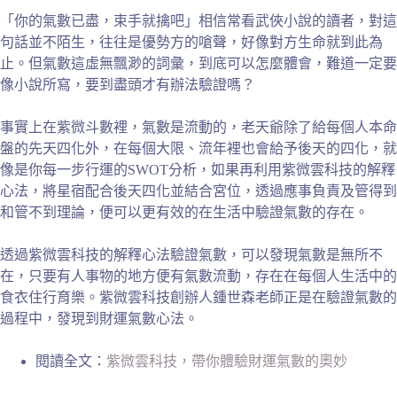
「你的氣數已盡，束手就擒吧」相信常看武俠小說的讀者，對這
句話並不陌生，往往是優勢方的嗆聲，好像對方生命就到此為
止。但氣數這虛無飄渺的詞彙，到底可以怎麼體會，難道一定要
像小說所寫，要到盡頭才有辦法驗證嗎？
事實上在紫微斗數裡，氣數是流動的，老天爺除了給每個人本命
盤的先天四化外，在每個大限、流年裡也會給予後天的四化，就
像是你每一步行運的SWOT分析，如果再利用紫微雲科技的解釋
心法，將星宿配合後天四化並結合宮位，透過應事負責及管得到
和管不到理論，便可以更有效的在生活中驗證氣數的存在。
透過紫微雲科技的解釋心法驗證氣數，可以發現氣數是無所不
在，只要有人事物的地方便有氣數流動，存在在每個人生活中的
食衣住行育樂。紫微雲科技創辦人鍾世森老師正是在驗證氣數的
過程中，發現到財運氣數心法。
閱讀全文：
紫微雲科技，帶你體驗財運氣數的奧妙