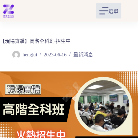
跳
至
選單
主
要
內
容
【現場實體】高階全科班-招生中
hengjui
2023-06-16
最新消息