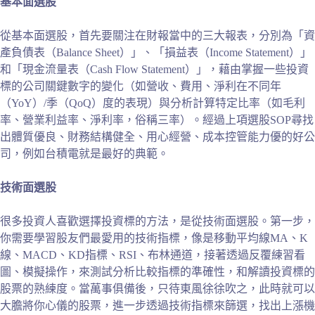
基本面選股
從基本面選股，首先要關注在財報當中的三大報表，分別為「資
產負債表（Balance Sheet）」、「損益表（Income Statement）」
和「現金流量表（Cash Flow Statement）」，藉由掌握一些投資
標的公司關鍵數字的變化（如營收、費用、淨利在不同年
（YoY）/季（QoQ）度的表現）與分析計算特定比率（如毛利
率、營業利益率、淨利率，俗稱三率）。經過上項選股SOP尋找
出體質優良、財務結構健全、用心經營、成本控管能力優的好公
司，例如台積電就是最好的典範。
技術面選股
很多投資人喜歡選擇投資標的方法，是從技術面選股。第一步，
你需要學習股友們最愛用的技術指標，像是移動平均線MA、K
線、MACD、KD指標、RSI、布林通道，接著透過反覆練習看
圖、模擬操作，來測試分析比較指標的準確性，和解讀投資標的
股票的熟練度。當萬事俱備後，只待東風徐徐吹之，此時就可以
大膽將你心儀的股票，進一步透過技術指標來篩選，找出上漲機