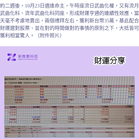
約二週後，10月23日適逢命主，午時座流日武曲化權，又有流月
武曲化科、流年武曲化科同座，形成財運亨通的連續性效應，當
天毫不考慮地賣出，兩個禮拜左右，獲利新台幣35萬。基此配合
財運選對股票、並在對的時間做對的事情的原則之下，大抵皆可
獲利相當驚人。（附件照片）