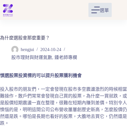
跳
至
選單
主
要
內
容
為什麼選股會那麼重要？
hengjui
2024-10-24
股市理財與財運氣數
,
鍾老師專欄
慎選股票投資標的可以提升股票獲利機會
投入股市的朋友們，一定會發現在股市多空震盪激烈的時候相當
難操作，散戶們常常會發現自己買的股票，為什麼一買就跌，或
是股價短期震盪一直在整理，很難在短期內賺到差價。特別令人
懊惱的是，明明這間公司公布營收屢屢創歷史新高，怎麼股價仍
然還是跌。哪怕是長期也看好的股票，大膽地去買它，仍然還是
跌。