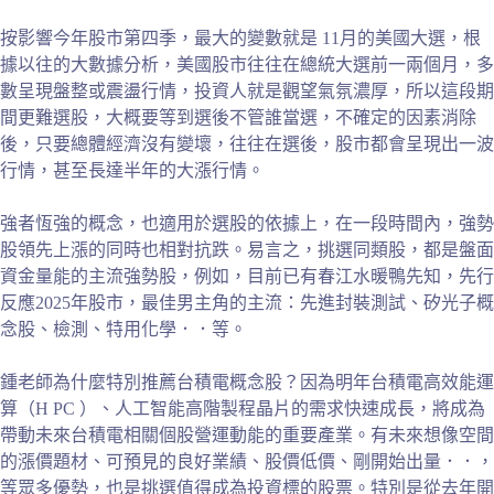
按影響今年股市第四季，最大的變數就是 11月的美國大選，根
據以往的大數據分析，美國股市往往在總統大選前一兩個月，多
數呈現盤整或震盪行情，投資人就是觀望氣氛濃厚，所以這段期
間更難選股，大概要等到選後不管誰當選，不確定的因素消除
後，只要總體經濟沒有變壞，往往在選後，股市都會呈現出一波
行情，甚至長達半年的大漲行情。
強者恆強的概念，也適用於選股的依據上，在一段時間內，強勢
股領先上漲的同時也相對抗跌。易言之，挑選同類股，都是盤面
資金量能的主流強勢股，例如，目前已有春江水暖鴨先知，先行
反應2025年股市，最佳男主角的主流：先進封裝測試、矽光子概
念股、檢測、特用化學．．等。
鍾老師為什麼特別推薦台積電概念股？因為明年台積電高效能運
算（H PC ）、人工智能高階製程晶片的需求快速成長，將成為
帶動未來台積電相關個股營運動能的重要產業。有未來想像空間
的漲價題材、可預見的良好業績、股價低價、剛開始出量．．，
等眾多優勢，也是挑選值得成為投資標的股票。特別是從去年開