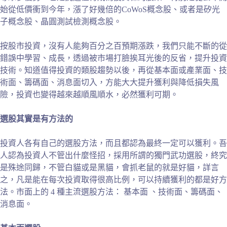
始從低價衝到今年，漲了好幾倍的CoWoS概念股、或者是矽光
子概念股、晶圓測試檢測概念股。
按股市投資，沒有人能夠百分之百預期漲跌，我們只能不斷的從
錯誤中學習、成長，透過被市場打臉挨耳光後的反省，提升投資
技術。知道值得投資的類股趨勢以後，再從基本面或產業面、技
術面、籌碼面、消息面切入，方能大大提升獲利與降低損失風
險，投資也變得越來越順風順水，必然獲利可期。
選股其實是有方法的
投資人各有自己的選股方法，而且都認為最終一定可以獲利。吾
人認為投資人不管出什麼怪招，採用所謂的獨門武功選股，終究
是殊途同歸，不管白貓或是黑貓，會抓老鼠的就是好貓，詳言
之，凡是能在每次投資取得很高比例，可以持續獲利的都是好方
法。市面上的 4 種主流選股方法： 基本面 、技術面、籌碼面、
消息面。