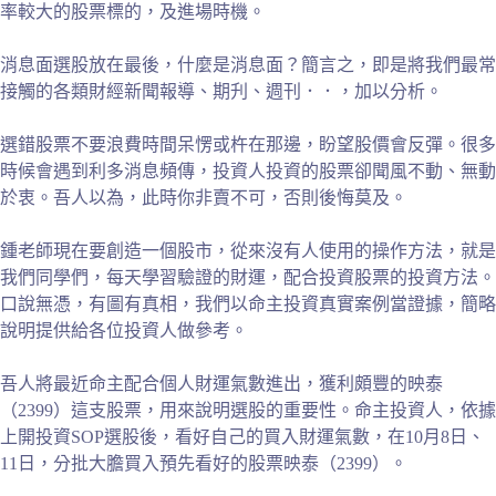
率較大的股票標的，及進場時機。
消息面選股放在最後，什麼是消息面？簡言之，即是將我們最常
接觸的各類財經新聞報導、期刋、週刊．．，加以分析。
選錯股票不要浪費時間呆愣或杵在那邊，盼望股價會反彈。很多
時候會遇到利多消息頻傳，投資人投資的股票卻聞風不動、無動
於衷。吾人以為，此時你非賣不可，否則後悔莫及。
鍾老師現在要創造一個股市，從來沒有人使用的操作方法，就是
我們同學們，每天學習驗證的財運，配合投資股票的投資方法。
口說無憑，有圖有真相，我們以命主投資真實案例當證據，簡略
說明提供給各位投資人做參考。
吾人將最近命主配合個人財運氣數進出，獲利頗豐的映泰
（2399）這支股票，用來說明選股的重要性。命主投資人，依據
上開投資SOP選股後，看好自己的買入財運氣數，在10月8日、
11日，分批大膽買入預先看好的股票映泰（2399）。