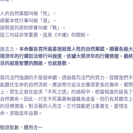
人的自然稟賦叫做「性」，
順著本性行事叫做「道」，
按照道的原則修養叫做「教」。
這三句話非常重要，這是《中庸》的開始。
換言之，
本命盤各宮所座星宿就是人性的自然稟賦，順著各級大
限流年的行運如法修行叫做道，依據大限流年的行運修道，最終
目的就是智慧的開啟，也就是教
。
我司法門強調的不是宿命觀，透過我司法門的努力，提醒我們不
能聽任生命的自然流逝，應該想方設法去獲得更長的壽命，實際
上，眾生正是在追求「不死之道」的過程中，相當程度的延長了
自然壽命。因此，只生不死萬壽無疆雖為虛妄，但仍有其觀念上
的目標價值，對活著的人而言，它可鼓勵更注重養生、愛惜生
命，求取延年益壽。
驗證氣數，體用合一