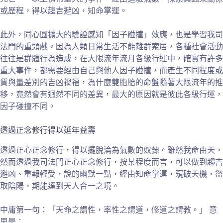
或歷程，得以趨吉避凶，知命掌運。
此外，同心圓擴大的驗證感知「因子碰撞」效應，也是學習我司
法門的重頭戲。因為人類日常生活不能離群索居，各種社會活動
往往是群體行為造成，在大限流年流月各級行運中，確實有許多
重大事件，都需要經由自己與他人因子碰撞，而產生不同程度或
質與量差別的吉凶禍福，為什麼雙胞胎的命盤隨著大限流年的推
移，竟然會有迥然不同的差異，最大的原因就是彼此各級行運，
因子碰撞不同。
透過正念修行得以延年益壽
透過正心正念修行，得以擺脫淪為氣數的奴隸。雖然我命由天，
然而透過我司法門正心正念修行，按某程度而言，可以做到趨吉
避凶、重報輕受，說的幽默一點，經由知命掌運，窺破天機，盜
取陰陽，期能達到天人合一之境。
中庸第一句：「天命之謂性，率性之謂道，修道之謂教。」 意
思是：