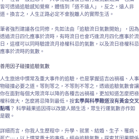
皆可透過追驗感知覺察，體悟到「道不遠人」，反之，遠人非
道。換言之，人生正路必定不會脫離人的實際生活。
筆者強烈建議各位同修，先如法由「追驗流日氣數開始」，因為
透過流日四化應事於流時，有時流日也會巧逢流月四化應事於流
日，這樣可以同時驗證流月祿權科忌的氣數，以及流日祿權科忌
應事於流時的氣數。
善用因子碰撞追驗氣數
人生旅途中慣常及重大事件的追驗，也是掌握這吉凶禍福、人事
物碰撞必要之道。等則等之，不等則不等之，透過追驗氣數會讓
你在面對每個大限流年以降的各種吉凶禍福，更加知道怎麼把祿
權科做大，怎麼將忌降到最低。按
玄學與科學難道沒有黃金交叉
點嗎
？ 科學藉果追因得以改變人類生活，眾生行運氣數亦作如
是觀。
詳細而言，你我人生歷程中，升學、就業、結婚、生子、罹病、
死亡⋯，以上慣常重大的事件，經由追驗氣數，探索其因果關係