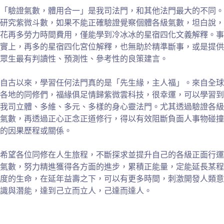
「驗證氣數，體用合一」是我司法門，和其他法門最大的不同。
研究紫微斗數，如果不能正確驗證覺察個體各級氣數，坦白說，
花再多勞力時間費用，僅能學到冷冰冰的星宿四化文義解釋。事
實上，再多的星宿四化宮位解釋，也無助於精準斷事，或是提供
眾生最有判讀性、預測性、參考性的良策建言。
自古以來，學習任何法門真的是「先生緣，主人福」。來自全球
各地的同修們，福緣俱足情歸紫微雲科技，很幸運，可以學習到
我司立體、多維、多元、多樣的身心靈法門。尤其透過驗證各級
氣數，再透過正心正念正道修行，得以有效阻斷負面人事物碰撞
的因果歷程或關係。
希望各位同修在人生旅程，不斷探求並提升自己的各級正面行運
氣數，努力精進獲得各方面的進步，累積正能量，定能延長某程
度的生命，在延年益壽之下，可以有更多時間，刺激開發人類意
識與潛能，達到己立而立人，己達而達人。