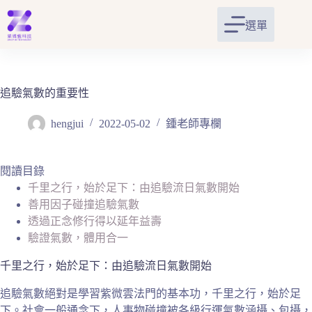
跳
至
選單
主
要
內
容
追驗氣數的重要性
hengjui
2022-05-02
鍾老師專欄
閱讀目錄
千里之行，始於足下：由追驗流日氣數開始
善用因子碰撞追驗氣數
透過正念修行得以延年益壽
驗證氣數，體用合一
千里之行，始於足下：由追驗流日氣數開始
追驗氣數絕對是學習紫微雲法門的基本功，千里之行，始於足
下。社會一般通念下，人事物碰撞被各級行運氣數涵攝、包攝，