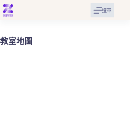
跳
至
選單
主
要
內
容
教室地圖