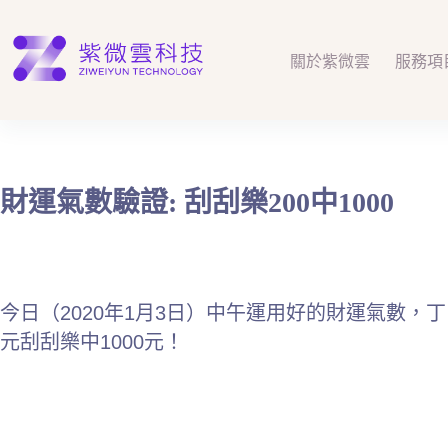
跳
至
主
關於紫微雲
服務項
要
內
容
財運氣數驗證: 刮刮樂200中1000
今日（2020年1月3日）中午運用好的財運氣數
元刮刮樂中1000元！