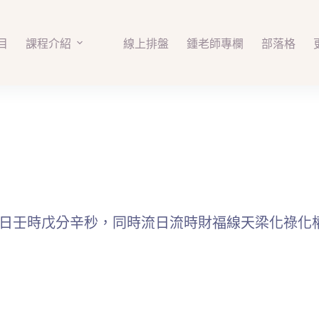
目
課程介紹
線上排盤
鍾老師專欄
部落格
，丁日壬時戊分辛秒，同時流日流時財福線天梁化祿化