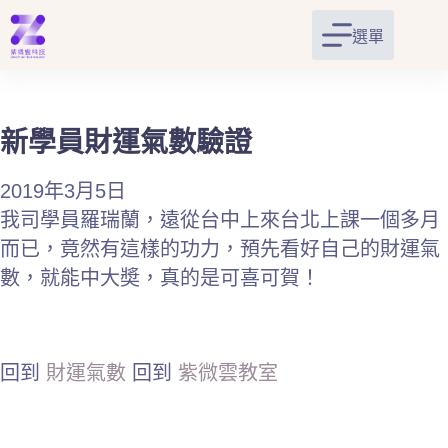
跳
至
選單
主
要
內
容
新學員財運氣數驗證
2019年3月5日
我司學員羅瑞蘭，遠從台中上來台北上課一個多月
而已，竟然有這樣的功力，預先看好自己的財運氣
數，就能中大奬，真的是可喜可賀！
回到
財運氣數
回到
紫微雲教室