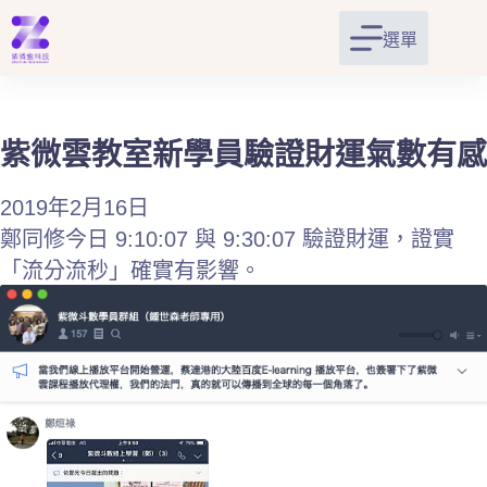
跳
至
選單
主
要
內
容
紫微雲教室新學員驗證財運氣數有感
2019年2月16日
鄭同修今日 9:10:07 與 9:30:07 驗證財運，證實
「流分流秒」確實有影響。