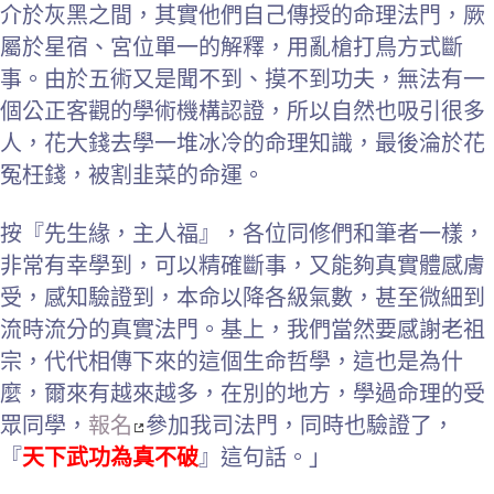
介於灰黑之間，其實他們自己傳授的命理法門，厥
屬於星宿、宮位單一的解釋，用亂槍打鳥方式斷
事。由於五術又是聞不到、摸不到功夫，無法有一
個公正客觀的學術機構認證，所以自然也吸引很多
人，花大錢去學一堆冰冷的命理知識，最後淪於花
冤枉錢，被割韭菜的命運。
按『先生緣，主人福』，各位同修們和筆者一樣，
非常有幸學到，可以精確斷事，又能夠真實體感膚
受，感知驗證到，本命以降各級氣數，甚至微細到
流時流分的真實法門。基上，我們當然要感謝老祖
宗，代代相傳下來的這個生命哲學，這也是為什
麼，爾來有越來越多，在別的地方，學過命理的受
眾同學，
報名
參加我司法門，同時也驗證了，
『
天下武功為真不破
』這句話。
」