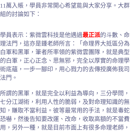
11萬入帳，學員非常開心希望能與大家分享。大群
組的討論如下：
學員表示：紫微雲科技是他遇過
最正派
的斗數、命
理法門，這亦是鍾老師所言：「命理界大抵區分為
白軍和黑軍，筆者所率領的紫微雲團隊，就是典型
的白軍，正心正念、思無邪，完全以厚實的命理學
術底蘊，一步一腳印，用心戮力的去傳授廣佈我司
法門。
所謂的黑軍，就是完全以利益為導向，三分學問，
七分江湖術，利用人性的脆弱，及對命理知識的無
知，賺取不當利益。彼等最常用的手法，就是毒蛇
恐嚇，然後告知要改運、改命，收取高額的不當費
用，另外一種，就是目前市面上有很多命理老師，