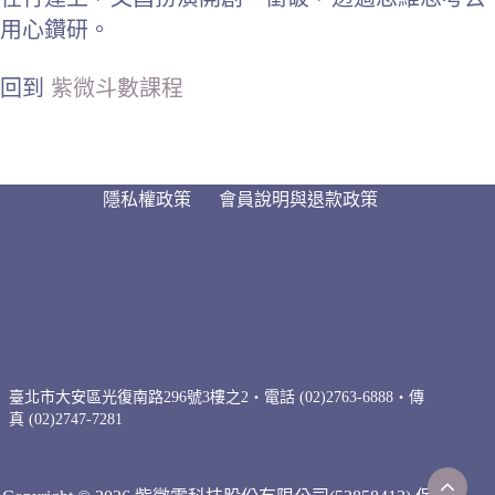
用心鑽研。
回到
紫微斗數課程
隱私權政策
會員說明與退款政策
臺北市大安區光復南路296號3樓之2・電話 (02)2763-6888・傳
真 (02)2747-7281