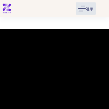
跳
至
選單
主
要
內
容