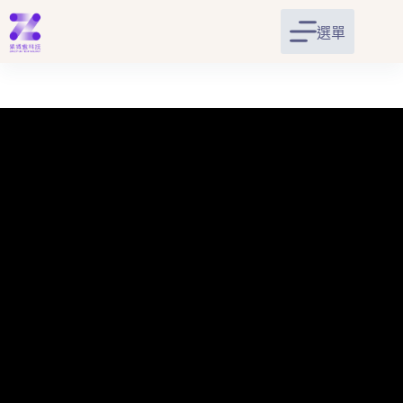
跳
至
選單
主
要
內
容