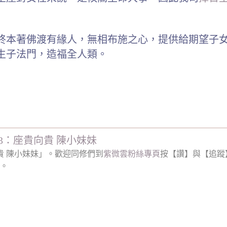
終本著佛渡有緣人，無相布施之心，提供給期望子
生子法門，造福全人類。
3：座貴向貴 陳小妹妹
貴 陳小妹妹」。歡迎同修們到
紫微雲粉絲專頁
按【讚】與【追蹤
。