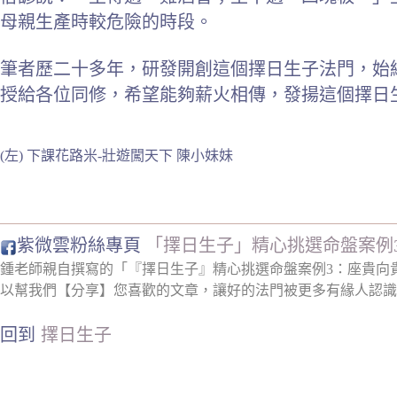
母親生產時較危險的時段。
筆者歷二十多年，研發開創這個擇日生子法門，始
授給各位同修，希望能夠薪火相傳，發揚這個擇日
(左) 下課花路米-壯遊闖天下 陳小妹妹
紫微雲粉絲專頁
「擇日生子」精心挑選命盤案例
鍾老師親自撰寫的「『擇日生子』精心挑選命盤案例3：座貴向
以幫我們【分享】您喜歡的文章，讓好的法門被更多有緣人認識
回到
擇日生子