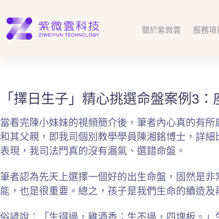
跳
至
主
關於紫微雲
服務項
要
內
容
「擇日生子」精心挑選命盤案例3：
當看完陳小妹妹的視頻簡介後，筆者內心真的有所
和其父親，即我司個別教學學員陳湘銘博士，詳細
表現，我司法門真的沒有漏氣、選錯命盤。
筆者認為先天上選擇一個好的出生命盤，固然是非
能，也是很重要。總之，孩子是我們生命的續造及
俗諺說：「生得過，雞酒香；生不過，四塊板。」