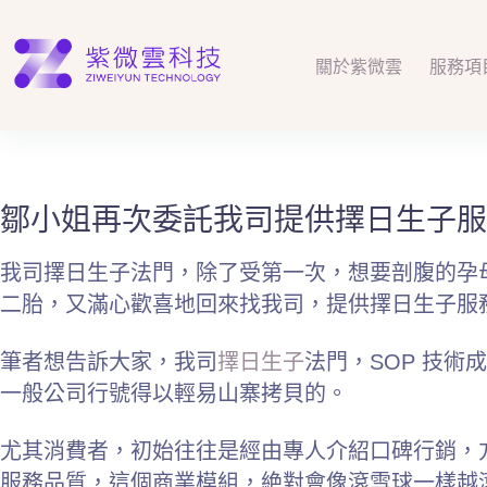
跳
至
主
關於紫微雲
服務項
要
內
容
鄒小姐再次委託我司提供擇日生子服
我司擇日生子法門，除了受第一次，想要剖腹的孕
二胎，又滿心歡喜地回來找我司，提供擇日生子服
筆者想告訴大家，我司
擇日生子
法門，SOP 技
一般公司行號得以輕易山寨拷貝的。
尤其消費者，初始往往是經由專人介紹口碑行銷，
服務品質，這個商業模組，絶對會像滾雪球一樣越